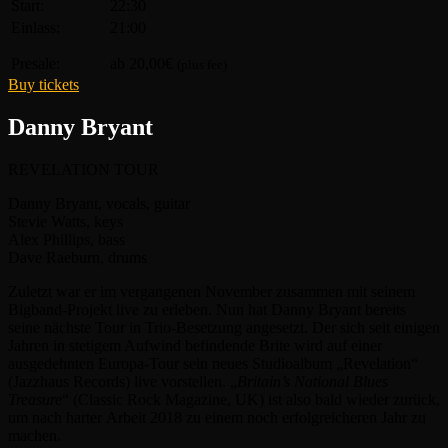
Start:
22:30
Einlass:
21:00
Presale:
ab 20,00€
(plus fee)
Buy tickets
Danny Bryant
REVELATION TOUR
Danny Bryant, vocals, guitar
Stevie Watts, keys
Alex Phillips, bass
Dave Raeburn, drums
Zuletzt war er im vergangenen November zusammen mit seinem
Bigband-Projekt live zu erleben. Nun hat Danny Bryant bereits
seine nächste Tour in Trio-Besetzung angesetzt. Der sich seit einigen
Jahren in stetigem Aufwind befindende Brite wird auf einer
ausgedehnten Europa-Tour sein neues Studioalbum „Revelation“
(Jazzhaus Records) live vorstellen. „
Britain’s National Blues
Treasure
“ (Classic Rock Magazine, UK) ist also bald wieder zurück,
um nach harter Arbeit 2018 zu einem noch erfolgreicheren Jahr zu
machen.