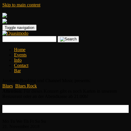
Skip to main content
|
Toggle navigation
Home
Events
Info
Contact
Bar
Jazzhaus Booking und Channel Music presents:
Blues
,
Blues Rock
Attention:
Für dieses Konzert gibt es noch Karten in unserem
Restaurant oder an der Abendkasse ab 21:00h!
Danny Bryant
Mo
Tu
We
Th
Fr
Sa
Su
21.
November
2018