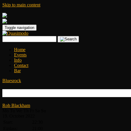
Skip to main content
|
Toggle navigation
Home
Events
Info
Contact
Bar
Bluesrock
Danny Bryant
Rob Blackham
Mo
Tu
We
Th
Fr
Sa
Su
19.
October
2022
Start:
22:30
Einlass:
21:00