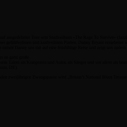
 auf ausgedehnter Tour sein Studioalbum «The Rage To Survive» (Jazzh
er gefühlvollsten und kraftvollsten Platten. Danny Bryant verarbeite
immt Danny uns mit auf eine feinfühlige Reise und zeigt uns zudem se
us an ganz große
ein Talent als Komponist und Autor, als Sänger und vor allem als brandh
azin, DE).
enden zweijährigen Zwangspause wird „Britain’s National Blues Treas