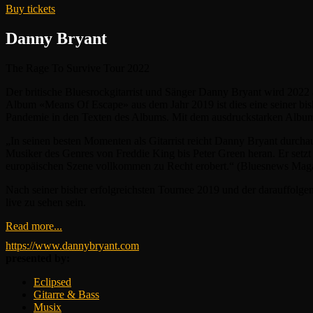
Buy tickets
Danny Bryant
The Rage To Survive Tour 2022
Der britische Bluesrockgitarrist und Sänger Danny Bryant wird 2022
Album «Means Of Escape» aus dem Jahr 2019 ist dies eine seiner bish
Pandemie in den Texten des Albums. Mit dem ausdruckstarken Album n
„In seinen besten Momenten als Gitarrist reicht Danny Bryant durcha
Musiker des Genres von Freddie King bis Peter Green heran. Er setzt s
europäischen Szene vollkommen zu Recht erobert.“ (Bluesnews Mag
Nach seiner bisher erfolgreichsten Tournee 2019 und der darauffolg
live zu sehen sein.
Read more...
https://www.dannybryant.com
presented by:
Eclipsed
Gitarre & Bass
Musix