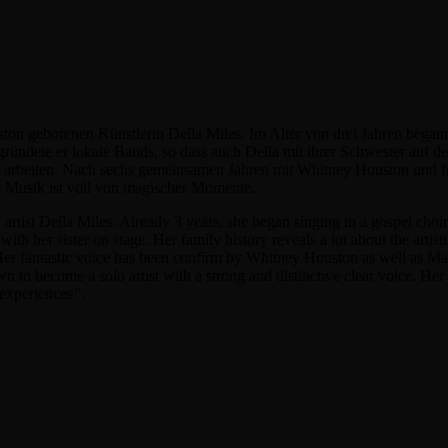
ton geborenen Künstlerin Della Miles. Im Alter von drei Jahren bega
 gründete er lokale Bands, so dass auch Della mit ihrer Schwester auf d
arbeiten. Nach sechs gemeinsamen Jahren mit Whitney Houston und fü
re Musik ist voll von magischer Momente.
, artist Della Miles. Already 3 years, she began singing in a gospel cho
with her sister on stage. Her family history reveals a lot about the artisti
r. Her fantastic voice has been confirm by Whitney Houston as well as 
 to become a solo artist with a strong and distinctive clear voice. Her
 experiences’’.