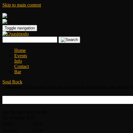
Skip to main content
|
Toggle navigation
Home
Events
Info
Contact
Bar
Soul Rock
Attention:
Tickets sind noch im Quasimodo Restaurant oder an der A
Della Miles
Mo
Tu
We
Th
Fr
Sa
Su
25.
October
2019
Start:
22:30
Einlass:
21:00