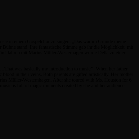
nn sie in einem Gospelchor zu singen. „Das war im Grunde meine
er Bühne stand. Ihre fantastische Stimme gab ihr die Möglichkeit, mit
nf Jahren mit Marius Müller-Westerhagen wurde Della zu einer
ir. „That was basically my introduction to music’’. When her father
c blood in their veins. Both parents are gifted artistically. Her mother
Marius Müller-Westernhagen. After she toured with Ms. Houston for 6
 music is full of magic moments created by she and her audience.