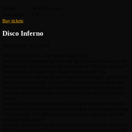
Presale:
ab 19€
(plus fee)
Box office:
23€
Buy tickets
Disco Inferno
Sound of the 70´s - LIVE
DISCO INFERNO – The Sound of the 70´s!
Wer was von Tanzmusik versteht und das Quasimodo kennt, kennt
Disco Inferno. Das Motto der Band ist einfach “We came to party!”.
Vergesst all eure Sorgen und “Dance till you drop!” Die
internationale Besetzung der neunköpfigen Band spielt weltweit, ist
aber in Berlin zu Hause. Seit über 25 Jahren heizt diese Band dem
Publikum so richtig ein. Das Schönste daran ist die Mischung aus
Fans von damals und immer neuen jungen Fans, alle im Tanzfieber
vereint.
Die erste Discoband Berlins wurde 1996 gegründet und begeistert
seitdem das Publikum mit ihrer authentischen und energiegeladenen
70s Tanzshow. “Die Idee war es, etwas zu tun, das unter die Haut
geht und Spaß macht.”
Zu dieser Zeit wurde die Musik der 70er wieder populär und durch
die Kombination aus Kostümen und funky dance music sprang der