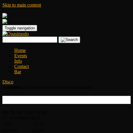
Skip to main content
|
Toggle navigation
Home
Events
Info
Contact
Bar
Disco
Attention:
Tickets nur noch an der Abendkasse!
Disco Inferno
Mo
Tu
We
Th
Fr
Sa
Su
17.
November
2023
Start:
22:30
Einlass:
21:00