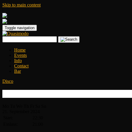
Skip to main content
|
Toggle navigation
Home
Events
Info
Contact
Bar
Disco
Disco Inferno
Mo
Tu
We
Th
Fr
Sa
Su
21.
September
2024
Start:
22:30
Einlass:
21:00