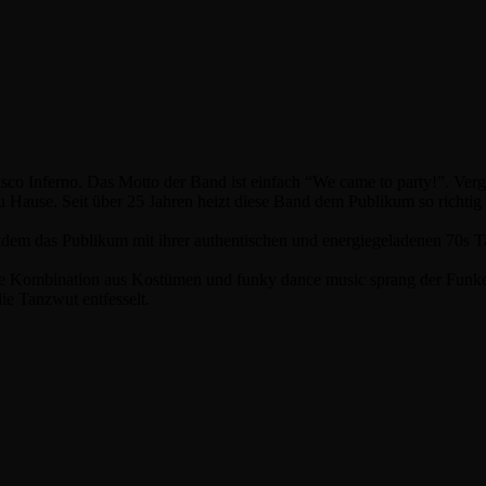
 Inferno. Das Motto der Band ist einfach “We came to party!”. Vergess
zu Hause. Seit über 25 Jahren heizt diese Band dem Publikum so richti
tdem das Publikum mit ihrer authentischen und energiegeladenen 70s Ta
ie Kombination aus Kostümen und funky dance music sprang der Funke 
ie Tanzwut entfesselt.