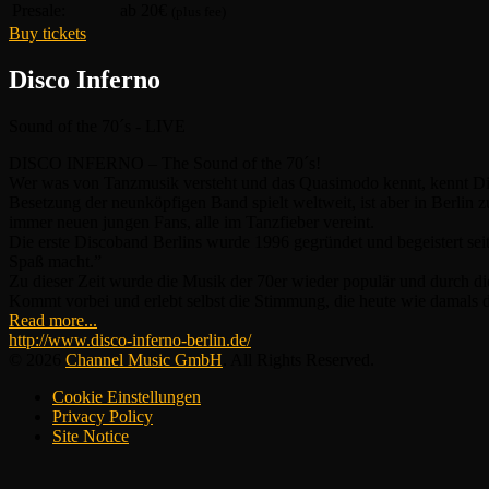
Presale:
ab 20€
(plus fee)
Buy tickets
Disco Inferno
Sound of the 70´s - LIVE
DISCO INFERNO – The Sound of the 70´s!
Wer was von Tanzmusik versteht und das Quasimodo kennt, kennt Disco
Besetzung der neunköpfigen Band spielt weltweit, ist aber in Berlin 
immer neuen jungen Fans, alle im Tanzfieber vereint.
Die erste Discoband Berlins wurde 1996 gegründet und begeistert sei
Spaß macht.”
Zu dieser Zeit wurde die Musik der 70er wieder populär und durch d
Kommt vorbei und erlebt selbst die Stimmung, die heute wie damals d
Read more...
http://www.disco-inferno-berlin.de/
© 2026
Channel Music GmbH
. All Rights Reserved.
Cookie Einstellungen
Privacy Policy
Site Notice