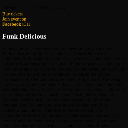
Presale:
ab 15,00€
(plus fee)
Buy tickets
Join event on
Facebook
iCal
Funk Delicious
Vorhang auf für Funk Delicious, die heißeste Party-Funk-Band
Berlins! Das elfköpfige Ensemble besteht ausschließlich aus
erfahrenen Profimusikern, die in der ganzen Welt studiert haben und
in Berlin zusammenkommen, um den Funk sympathisch, spontan
und virtuos unter die Leute zu bringen. Bei der Gründung der Band
im Jahr 2002 ging es zunächst darum, die Musik der großen
Funkbands der 70er wie Earth, Wind and Fire, Kool & The Gang
und Tower of Power aufleben zu lassen. Auch heute noch befinden
sich viele Titel dieser Klassiker im Programm. Daneben ist die Band
aber immer auf der Suche nach neuem, auch überraschendem
Material, welches sich auf ihren bandtypischen Funky-Style
trimmen lässt. So kommt es, dass in den Händen von Funk
Delicious u.a. Hits von The Beatles, James Brown, The
Commodores, Prince, Jamiroquai, Michael Jackson, Bruno Mars,
Amy Winehouse, Beyonce und Jan Delay zu knackigsten Funk-
Perlen werden. Funk Delicious ist anders als andere Bands. Das