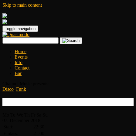
Skip to main content
|
Toggle navigation
Home
Events
Info
Contact
Bar
Channel Music presents:
Disco
,
Funk
Funk Delicious
Mo
Tu
We
Th
Fr
Sa
Su
07.
December
2018
Start:
22:30
Einlass:
21:00