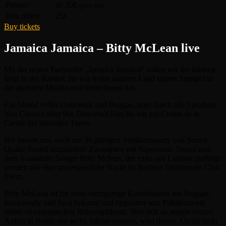
Presale:
ab 20€
(plus fee)
Box office:
25€
Buy tickets
Jamaica Jamaica – Bitty McLean live
Mit der neuen Partyreihe „Jamaica Jamaica“ zollen wir der kleinen
Insel in der Karibik die wie keine anderes Land seinen Stempel in
der globalen Musikszene hinterlassen hat.
Ein Abend voller Dancehall und Reggae, quer durch alle Epochen.
Von Classics über 90s Dancehall Hits bis hin zur Creme de la
Creme der aktuellen Tunes.
Wir freuen uns, euch zur 30-jährigen Jubiläumsparty von Sound
Quake Sound einzuladen! Zusammen mit Supersonic Sound und
dem Ausnahme Sänger Bitty Mclean, der extra aus London einfliegt
werden wir eine unvergessliche Nacht im Berliner Quasimodo Club
feiern.
Bitty McLean ist für seine einzigartige Kombination aus Reggae,
Rocksteady und Soul bekannt und begeistert sein Publikum mit
seiner charismatischen Bühnenpräsenz. Wer sich an seinen letzten
Aufritt in Berlin vor sechs Jahren erinnert, wird diesen Abend nicht