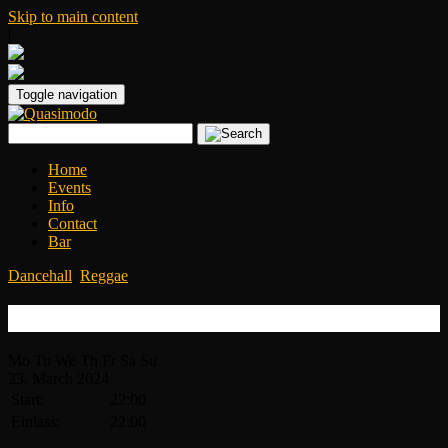
Skip to main content
|
Toggle navigation
Home
Events
Info
Contact
Bar
Dancehall
,
Reggae
Jamaica Jamaica – Bitty McLean live
Mo
Tu
We
Th
Fr
Sa
Su
23.
March
2024
Start:
22:00
Einlass:
22:00