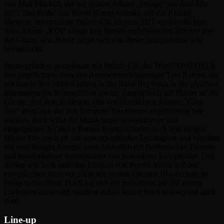
von Matt Mitchell, der auf seinem Album „Førage“ aus dem Jahr
2017 eine Reihe von Berne-Kompositionen auf das Klavier
übertrug, interpretierte Belisle-Chi für sein 2021 veröffentlichtes
Solo-Album „KOI“ einige von Bernes einfallsreichen Stücken auf
der Gitarre neu. Berne zeigte sich von dieser Interpretation sehr
beeindruckt.
Berne gründete gemeinsam mit Belisle-Chi das Trio CAPATOSTA
und verpflichtete dazu den Ausnahmeschlagzeuger Tom Rainey, der
mit ihm in den 1990er-Jahren in der Band Big Satan in der gleichen
instrumentellen Konstellation spielte, damals noch mit Ducret an der
Gitarre. Auf dem in diesem Jahr veröffentlichten Album „Yikes
Too“ zeigt sich das neu formierte Trio ebenso angriffslustig wie
intensiv, doch wirkt die Musik umso konzentrierter und
eingespielter. So tricky Bernes Kompositionen auch sein mögen:
Dieses Trio spielt sie mit unvergleichlicher Leichtigkeit und verzahnt
mit unablässiger Energie seine Melodien mit rhythmischen Patterns
und musikalischen Interaktionen von besonderer Komplexität. Der
direkte wie auch indirekte Einfluss von Bernes Musik auf den
europäischen Jazz, vor allem mit seinem Quartett Bloodcount, ist
kaum zu beziffern. Doch hat sich der Saxofonist nie auf seinen
Lorbeeren ausgeruht, sondern richtet seinen Blick konsequent nach
vorn.
Line-up