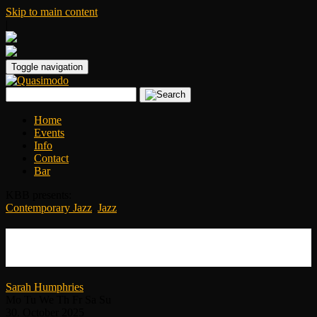
Skip to main content
|
Toggle navigation
Home
Events
Info
Contact
Bar
KBB presents:
Contemporary Jazz
,
Jazz
JazzFest Berlin 25 – Tim Berne’s
CAPATOSTA
Sarah Humphries
Mo
Tu
We
Th
Fr
Sa
Su
30.
October
2025