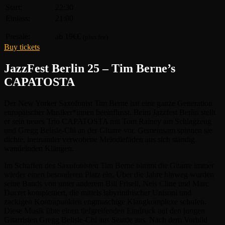
Start:
22:30
Einlass:
21:00
Presale:
ab 19€€
(plus fee)
Buy tickets
JazzFest Berlin 25 – Tim Berne’s
CAPATOSTA
Der New Yorker Saxofonist Tim Berne hat eine ganze Generation
europäischer Musiker*innen beeinflusst. Beim Jazzfest Berlin stellt
er sein neues Trio CAPATOSTA mit Tom Rainey am Schlagzeug
und Gregg Belisle-Chi an der Gitarre vor. Gemeinsam spinnen sie
dichte, ineinander verwobene Melodiefäden aus sich ständig
wandelnden Klängen.
Im Schaffen des Saxofonisten Tim Berne nimmt die Gitarre immer
wieder einen besonderen Platz ein. Über die Jahre hinweg wurden
seine Bands von unter anderem Bill Frisell, Nels Cline und Marc
Ducret komplettiert, die mittels labyrinthischer Unisoni und
zackigen Kontrapunkten engmaschige Klangkomplexe schufen.
Diese Musik übte einen tiefgreifenden Eindruck auf den jungen
Gitarristen Gregg Belisle-Chi aus Seattle aus. Nach dem Vorbild