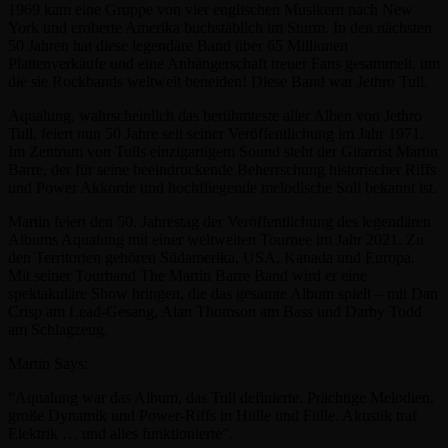
1969 kam eine Gruppe von vier englischen Musikern nach New
York und eroberte Amerika buchstäblich im Sturm. In den nächsten
50 Jahren hat diese legendäre Band über 65 Millionen
Plattenverkäufe und eine Anhängerschaft treuer Fans gesammelt, um
die sie Rockbands weltweit beneiden! Diese Band war Jethro Tull.
Aqualung, wahrscheinlich das berühmteste aller Alben von Jethro
Tull, feiert nun 50 Jahre seit seiner Veröffentlichung im Jahr 1971.
Im Zentrum von Tulls einzigartigem Sound steht der Gitarrist Martin
Barre, der für seine beeindruckende Beherrschung historischer Riffs
und Power Akkorde und hochfliegende melodische Soli bekannt ist.
Martin feiert den 50. Jahrestag der Veröffentlichung des legendären
Albums Aqualung mit einer weltweiten Tournee im Jahr 2021. Zu
den Territorien gehören Südamerika, USA, Kanada und Europa.
Mit seiner Tourband The Martin Barre Band wird er eine
spektakuläre Show bringen, die das gesamte Album spielt – mit Dan
Crisp am Lead-Gesang, Alan Thomson am Bass und Darby Todd
am Schlagzeug.
Martin Says:
“Aqualung war das Album, das Tull definierte. Prächtige Melodien,
große Dynamik und Power-Riffs in Hülle und Fülle. Akustik traf
Elektrik … und alles funktionierte”.