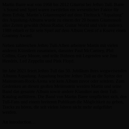
Martin Barre war von 1968 bis 2012 Gitarrist bei Jethro Tull. Barre
´s Sound und Spiel waren zweifellos ein wesentlicher Faktor für
ihren Erfolg. Martin´s Gitarrenspiel auf dem Titeltrack “Aqualung”
des Aqualung-Albums wurde zu einem der 20 besten Gitarrensoli
aller Zeiten gewählt (MusicRadar, Guitar World und viele andere).
1988 erhielt er für sein Spiel auf dem Album Crest of a Knave einen
Grammy Award.
Neben zahlreichen Jethro Tull-Alben arbeitete Martin mit vielen
anderen Künstlern zusammen, darunter Paul McCartney, Phil
Collins, Gary Moore, und teilte Bühnen mit Legenden wie Jimi
Hendrix, Led Zeppelin und Pink Floyd.
Im Jahr 2021 feiert Jethro Tull das 50. Jubiläum ihres wegweisenden
Albums Aqualung. Aqualung brachte Jethro Tull an die Spitze der
Mainstream-Rock-Arena wie kein Album zuvor oder seitdem. Zum
Gedenken an diesen großen Meilenstein werden Martin und seine
Band das gesamte Album sowie andere Klassiker aus dem Tull-
Katalog aufführen. Die Band von Martin Barre verpflichtet sich, den
Tull-Fans und einem breiteren Publikum die Möglichkeit zu geben,
Tracks zu hören, die seit vielen Jahren nicht mehr aufgeführt
werden.
An introduction…