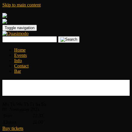
Skip to main content
|
Toggle navigation
Home
Events
Info
Contact
Bar
2G – Jethro Tull´s MARTIN BARRE &
Band
Mo
Tu
We
Th
Fr
Sa
Su
07.
November
2021
Start:
22:30
Einlass:
21:00
Buy tickets