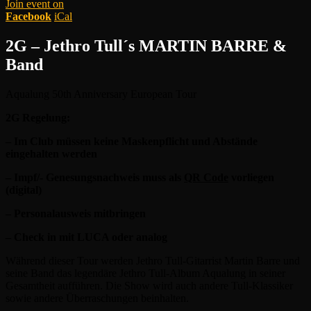
Join event on
Facebook
iCal
2G – Jethro Tull´s MARTIN BARRE &
Band
Aqualung 50th Anniversary European Tour
2G Regelung:
– Im Club müssen keine Maskenpflicht und Abstände
eingehalten werden
– Impf/- Genesungsnachweis muss als
QR Code
vorliegen
(digital)
– Personalausweis mitbringen
– Check in mit LUCA oder analog
Während dieser Tour werden Jethro Tull-Gitarrist Martin Barre und
seine Band das legendäre Jethro Tull-Album Aqualung in seiner
Gesamtheit aufführen. Die Show wird auch andere Tull-Klassiker
sowie andere Überraschungen beinhalten.