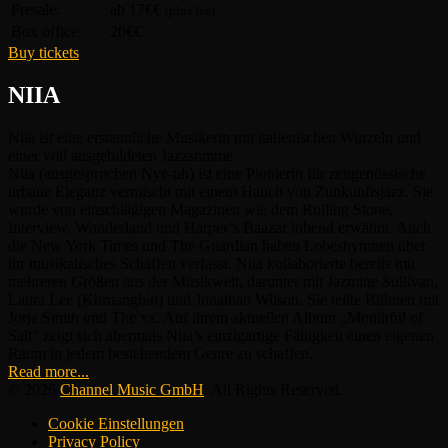
Presale:
ab 17€€
(plus fee)
Box office:
20€€
Buy tickets
NIIA
Niia ist eine erstaunliche Musikerin mit italienischen Wurzeln und
einer voll ausgebildeten Jazzstimme.
Niia (ausgesprochen Nye-uh) ist eine Pionierin für zeitgenössische
urbane Eleganz vermischt mit einem Hauch von Zunkunftsjazz. Sie
wurde von einschlägigen Magazinen wie dem Rolling Stone,
Interview, Wonderland und Harper’s Baazar lobend erwähnt. Auch
die New York Times und The Guardian haben Lobeshymnen über
ihr musikalisches Schaffen verfasst. Niia kollaborierte bereits mit
mehreren Größen aus der Musikwelt, darunter mit Jazmine Sullivan,
Laura Lee (Khruangbin) und Jonathan Wilson. Sie teilte Bühnen mit
Jorja Smith und The xx. Auf ihrem aktuellen Album „Mouthful of
Salt“ zeigt sich abermals Niia’s einzigartige Fähigkeit einen eigenen
Raum in jedem bestehendem Genre zu schaffen.
Read more...
© 2026
Channel Music GmbH
. All Rights Reserved.
Cookie Einstellungen
Privacy Policy