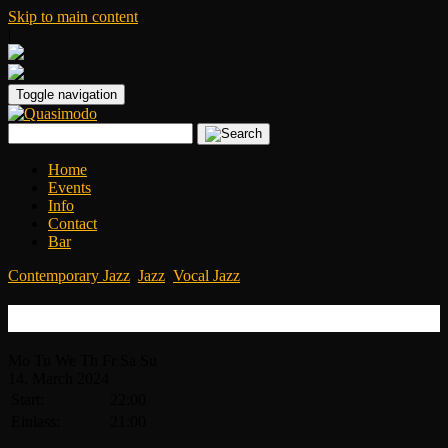
Skip to main content
|
Toggle navigation
Home
Events
Info
Contact
Bar
Contemporary Jazz
,
Jazz
,
Vocal Jazz
NIIA
Mo
Tu
We
Th
Fr
Sa
Su
14.
March
2024
Start:
22:00
Einlass:
21:00