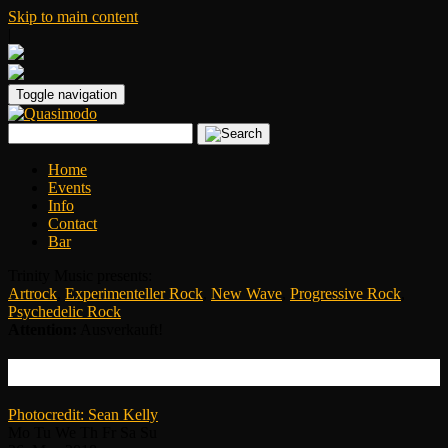
Skip to main content
|
Toggle navigation
Home
Events
Info
Contact
Bar
Trinity Music presents:
Artrock
,
Experimenteller Rock
,
New Wave
,
Progressive Rock
,
Psychedelic Rock
Attention:
Ausverkauft!
PETER HAMMILL
Photocredit: Sean Kelly
Mo
Tu
We
Th
Fr
Sa
Su