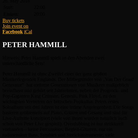
26.
May
2018
Start:
22:00
Einlass:
20:00
Buy tickets
Join event on
Facebook
iCal
PETER HAMMILL
Hinweis: Peter Hammill spielt an den Abenden zwei
unterschiedliche Sets!
Peter Hammill ist ohne Zweifel einer der ganz großen
Musikerlegenden Englands. Der Mitbegründer von „Van Der Graaf
Generator“ hat mehrere Generationen von Musikern maßgeblich
beeinflusst und gehört seit Jahrzehnten, neben der Progrock- und
Pop-Giganten King Crimson, Genesis, Pink Floyd, zu den
wichtigsten Vertretern der britischen Popkultur. Peters erstes
Soloalbum seit drei Jahren ist eine intime Angelegenheit: Die Songs
basieren größtenteils auf Piano, Gitarre und Gesang und sind für
Live-Auftritte konzipiert (viele von ihnen wurden natürlich auch
schon von Peter Live gespielt). Overdubbing ist nur strukturell
vorhanden – keine Percussions, Begleit-Gitarren, nur ein
rudimentärer Bass, Synthies und Streichinstrumente; viele