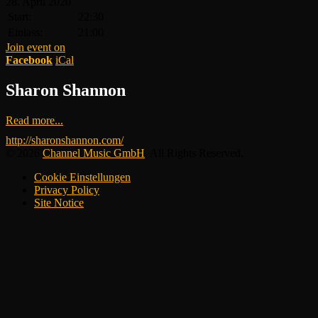
28.
April
2020
Start:
22:30
Einlass:
21:00
Join event on
Facebook
iCal
Sharon Shannon
Read more...
http://sharonshannon.com/
© 2026
Channel Music GmbH
. All Rights Reserved.
Cookie Einstellungen
Privacy Policy
Site Notice