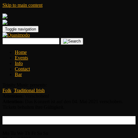
Skip to main content
|
Toggle navigation
Home
Events
Info
Contact
Bar
Trinity Music presents:
Folk
,
Traditional Irish
Attention:
Verschoben!
Attention:
Das Konzert ist auf den 04. Mai 2021 verschoben.
Tickets behalten ihre Gültigkeit.
Sharon Shannon
Mo
Tu
We
Th
Fr
Sa
Su