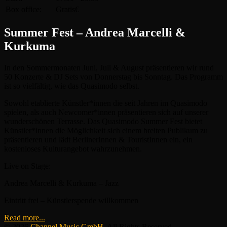
Box office:
Gratis€
Summer Fest – Andrea Marcelli &
Kurkuma
In den Sommermonaten Juni, Juli & August präsentieren wir rund
50 Konzerte & DJ Sets von Donnerstag bis Sonntag. Das Programm
ist so vielfältig, wie das Quasimodo selbst.
Sowohl etablierte Künstler*innen die seit Jahren im Quasimodo
spielen, als auch Newcomer*innen präsentieren sich auf unserer
wunderschönen Terrasse. Das Quasimodo Summer Fest bietet
Künstler*innen die Möglichkeit sich einem breiten Publikum zu
präsentieren und lädt BerlinerInnen & TouristInnen ein, ein
kostenloses Kulturangebot wahrzunehmen.
Live on Stage:
Andrea Marcelli & Kurkuma – Jazz
Eintritt frei – Künstlerspende willkommen
Read more...
© 2026
Channel Music GmbH
. All Rights Reserved.