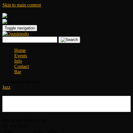
Skip to main content
|
Toggle navigation
Home
Events
Info
Contact
Bar
Quasimodo presents:
Jazz
Summer Fest – Andrea Marcelli &
Kurkuma
Mo
Tu
We
Th
Fr
Sa
Su
20.
July
2024
Start:
17:00 - 20:30