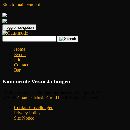
Skip to main content
|
Toggle navigation
Home
Events
Info
Contact
Bar
Kommende Veranstaltungen
<li>Keine Veranstaltungen mit diesem Schlagwort</li>
© 2026
Channel Music GmbH
. All Rights Reserved.
Cookie Einstellungen
Privacy Policy
Site Notice