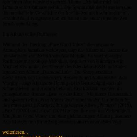
spontanen Idee wurde ein ganzes Album. „Ich habe mich auf
Jamaika sofort zuhause gefühlt. Die Spiritualität der Menschen und
die musikalische Geschichte der Insel haben mich sehr inspiriert“,
erzählt Ada.„Livingstone und ich hatten eine enorm kreative Zeit
fernab vom Alltag.
Ein Album voller Raffinesse
Während der Titelsong „Pure Good Vibes“ die entspannte
Atmosphäre Jamaikas verkörpert, trägt das Album als Ganzes die
musikalische Handschrift von Ada Morghe. Es vereint jazzige
Raffinesse mit souligen Melodien, inspiriert von Künstlern wie
Michael Kiwanuka, der Energie des 60er-Jahre-R&B und Sades
legendärem Album „Diamond Life“. Die Songs erzählen
Geschichten von Leidenschaft, Romantik und Authentizität. Ada
Morghe – alias Alexandra Helmig -ist in Deutschland auch als
Schauspielerin und Autorin bekannt. Erst kürzlich erschien ihr
preisgekrönter Roman „Beat vor der Eins“. Mit ihrem Theaterstück
und späteren Film „Frau Mutter Tier“ schuf sie den Grundstein für
ihre musikalische Karriere. Ihre gefeierten Alben „Pictures“ (2019),
„Box“ (2020) und „Lost“ (2023) zeigen ihre enorme Vielseitigkeit.
Mit „Pure Good Vibes“ und dem gleichnamigen Album präsentiert
Ada Morghe nun ihr bislang intimstes und emotionalstes Werk.
weiterlesen...