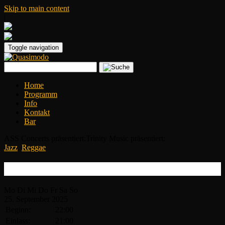
Skip to main content
|
Toggle navigation
Home
Programm
Info
Kontakt
Bar
ASS Concerts präsentiert:Trinity Music präsentiert:
Jazz
,
Reggae
Ada Morghe
Mo
Di
Mi
Do
Fr
Sa
So
25.
September
2025
Beginn:
22:00
Einlass:
21:00