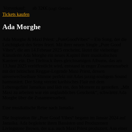
Vorverkauf:
ab 32€€
(zzgl. Gebühr)
Tickets kaufen
Ada Morghe
Ada Morghe & Maxi Priest: „PureGoodVibes“ – Ein Song, der die
Leichtigkeit des Seins feiert. Mit ihrer neuen Single „Pure Good
Vibes“, die am 14.Februar 2025 erscheint, läutet die vielseitige
Künstlerin Ada Morghe ein neues Kapitel ihrer musikalischen
Karriere ein. Der Titeltrack ihres gleichnamigen Albums, das am
13.Juni 2025 veröffentlicht wird, entstand in enger Zusammenarbeit
mit der britischen Reggae-Legende Maxi Priest, dessen
unverwechselbare Stimme perfekt mit Adas jazzig-souligem Sound
harmoniert. Der Song vereint karibisches Flair mit dem
Lebensgefühl Jamaikas und lädt ein, den Moment zu genießen. „Mit
Maxi zu arbeiten war ein unglaubliches Geschenk“, schwärmt Ada
Morghe über die Zusammenarbeit.
Eine musikalische Reise nach Jamaika
Die Inspiration für „Pure Good Vibes“ begann im Januar 2024 auf
Jamaika. Ada begleitete ihren Bassisten und Produzenten
Livingstone Brown, der u.a. auch Maxi Priest produziert. Aus einer