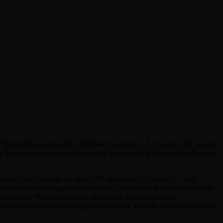
s für die Fans neben drei ähnlichen Festivals in F, NL und UK zu den
ta kostet und man hat mehr als drei Stunden lang die perfekte Illusion
chte? Ja! Und was für eine!! Als die ersten „Acadians“ – also
ritischen Krone angehören wollten, wurden sie in den unwirtlichen
 schwarzen Plantagensklaven aus Afrika und den wilden
n bevor man dafür den Begriff Weltmusik kreierte. Später entwickelte