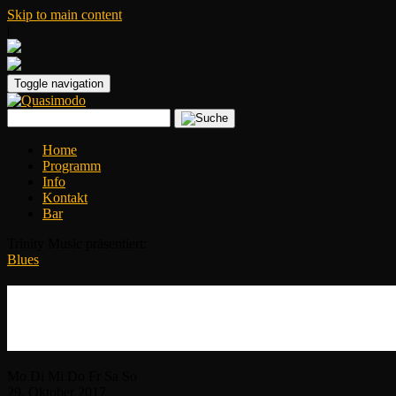
Skip to main content
|
Toggle navigation
Home
Programm
Info
Kontakt
Bar
Trinity Music präsentiert:
Blues
American Cajun, Blues & Zydeco Festival
Papa Mali Blues Connection, Cajun Rooste
Mo
Di
Mi
Do
Fr
Sa
So
29.
Oktober
2017