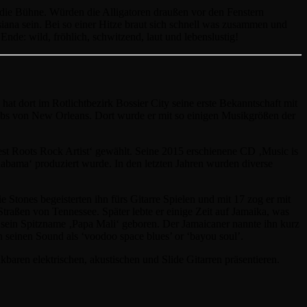
 die Bühne. Würden die Alligatoren draußen vor den Fenstern
a sein. Bei so einer Hitze braut sich schnell was zusammen und
Ende: wild, fröhlich, schwitzend, laut und lebenslustig!
t dort im Rotlichtbezirk Bossier City seine erste Bekanntschaft mit
ubs von New Orleans. Dort wurde er mit so einigen Musikgrößen der
est Roots Rock Artist‘ gewählt. Seine 2015 erschienene CD ‚Music is
ama‘ produziert wurde. In den letzten Jahren wurden diverse
Stones begeisterten ihn fürs Gitarre Spielen und mit 17 zog er mit
raßen von Tennessee. Später lebte er einige Zeit auf Jamaika, was
r sein Spitzname ‚Papa Mali‘ geboren. Der Jamaicaner nannte ihn kurz
n seinen Sound als ‘voodoo space blues’ or ‘bayou soul’.
aren elektrischen, akustischen und Slide Gitarren präsentieren.