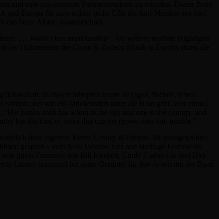
etzen und eine ausgelassene Partyatmosphäre zu schaffen. Dieser Band
SA und Europa für inzwischen sechs CDs der fünf Musiker aus fünf
ls das beste Album ausgezeichnet.
lbum: „…World class musicianship“. Als weitere mediale Highlights
f der Hühnerleiter der Cajun & Zydeco Musik in Europa sitzen die
andschaft. In diesen Sümpfen lernte sie jagen, fischen, reiten,
r Sümpfe, der wie ein Mückenstich unter die Haut geht. Wer einmal
“Her honky-tonk has a foot in the city and one in the country, and
andry has the kind of voice that can get grown men into trouble.”
atürlich ihrer eigenen: Yvette Landry & Friends. Ihr preisgekröntes
Bühnen gespielt – vom New Orleans Jazz and Heritage Festival bis
n sehr guten Freunden wie Bill Kirchen, Cindy Cashdollar und Dirk
tte Landry nominiert für einen Grammy für ihre Arbeit mit der Band