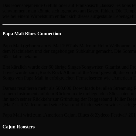
Das lebensbejahende Gefühl oder auf Französisch „laissez les bons t
schwimmen, man könnte sich irgendwo am Bayou fühlen. Die Tempera
wie bei einem Wirbelsturm entlädt sich dieses aufgestaute Lebensgefüh
Papa Mali Blues Connection
Papa Mali (geboren am 6. Mai 1957 als Malcolm Helm Welbourne in Vic
dem Nachtleben und der zugehörigen Subkultur gemacht. Die Sommerf
60er Jahre bekannt.
Erst kürzlich wurde der 60jährige Singer/Songwriter, Gitarrist und 
Love‘ wurde zum ‚Roots Rock Album of the Year‘ gewählt, die von J
Songs von Papa Mali in erfolgreichen Fernsehserien wie ‚American Ho
Daraus resultieren mehr als 500.000 Downloads bei allen Streaming Po
seinem Instrument auf dem Rücken in die umliegenden Südstaaten und 
ihn nach seiner Rückkehr zur Gründung der Reggaeband ‚Killer Bees‘ i
‚Mali‘ statt Malcolm und seine Frau und Kinder setzten wie es sich g
Papa Mali wird zum ‚American Cajun, Blues & Zydeco Festival‘ 2017 a
Cajun Roosters