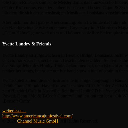
Die Cajun Roosters sind echte Meister darin, das französische Lebens
eilt der Ruf voraus, eine der authentischsten und besten Cajun & Z
Ländern die sich der lebenslustigen Musik aus Louisiana verschrieb
Aber nicht nur dort gab es Anerkennung. So schwärmte das führende 
der Bandgeschichte wäre zu nennen: Coverstory im Akkordeon Magazi
„Cajun Hähne“ ganz weit oben und können stolz ihre Federn plustern
Yvette Landry & Friends
Yvette Landry ist aufgewachsen in Breaux Bridge, Louisiana, nicht we
tanzen, französisch sprechen und Geschichten erzählen. Sie lernte 
das Sumpffieber des Honky-Tonks bekommen hat, dem ist nicht zu helf
neither her songs, her voice nor her band show a hint of strain in the
Yvette spielt zudem diverse Instrumente in einigen angesagten Bands 
Debütalbum “Should Have Known” erschien 2010. Seit der Zeit ist Yve
zum Bluebird Café in Nashville. Seit ihrer Debüt CD hat Yvette drei
Powell. Dann “Me & T-Coe’s Country” und last but not least “Oh Wha
‚Bonsoir Catin‘.
weiterlesen...
http://www.americancajunfestival.com/
© 2026
Channel Music GmbH
. All Rights Reserved.