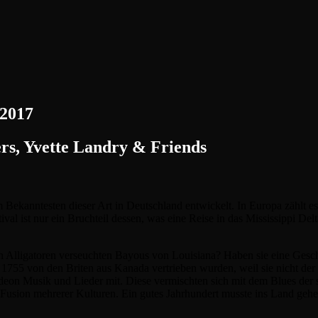
 2017
rs, Yvette Landry & Friends
m Bekanntesten dieser Art in Deutschland entwickelt. In Europa zählt e
ival ist nur ein Bruchteil dessen, was eine Reise in das Mississippi Del
n Alligatoren verseuchten Bayous von Louisiana? Haben sie eine Geschi
5 von den Briten aus Kanada vertrieben wurden, weil sie nicht der b
deon Musik und Lieder mit. Diese vermischten sich mit dem Blues der
Fusion mehrerer Kulturen. Ein gutes Jahrhundert musste ins Land gehe