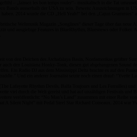
gefühl – „laissez les bon temps rouler“– musikalisch in die Tat umzus
ydeco Bands ausserhalb der USA zu sein. Beweis: Auszeichnungen in U
en haben. 2014 wurde die CD „Hell Yeah!“ bei den „Cajun Grammies“ a
britische Weltmusik Magazin „Songlines“ dieser Tage über das neue A
n und ausgiebige Features in BlueRhythm, Bluesnews oder Folker. Au
.
it von den Deichen des Atchafalaya Basin, Nordamerikas größter Sumpfl
aber auch den Louisiana Honky-Tonk, diesen gut abgehangenen Sound de
en. Ein Radio DJ aus dem Mississippi Delta brachte es auf den Punkt: 
 straddle.” Und ein anderer Journalist setzte noch einen drauf: “Yvette L
(The Lafayette Rhythm Devils, Balfa Toujours und Les Ferrailles) und n
tte viel durch die Welt gereist und hat auf unzähligen Festivals und 
 weitere veröffentlicht: “No Man’s Land” zusammen mit einer Reihe vo
t A Silent Night” mit Pedal Steel Star Richard Comeaux. 2014 war Yve