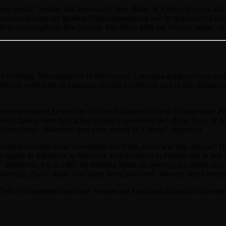
emps rouler“ zaubert das American Cajun, Blues & Zydeco Festival auf
turen können bei großem Publikumsandrang wie im tropischen Louisian
l in einer euphorischen Session. Mit dieser geht das Festival immer zu 
ksburg, Mississippi) ist in Shreveport, Louisiana aufgewachsen und ha
erien verbrachte er hingegen bei den Großeltern und in den Musikcl
Produzent von den Lesern des off-beat Magazins in New Orleans zum ‚B
ohn Chelew, dem dreifachen Grammy Gewinner der ‚Blind Boys of Alab
rror Story‘, ‚Banshee‘ und ganz aktuell in ‚Colony‘ eingesetzt.
rtalen und eine neue Generation von Fans. Doch wie fing alles an? Die 
spielte in Bikerbars in Arkansas, Kaschemmen in Florida und in den St
nspirierte. Als er 1985 für Burning Spear als opening act spielte, wa
ehört das „Papa“ dazu. Und dabei ist es geblieben. Manche bezeichnete
ls Trio kommen und seine Version des Louisiana Blues auf allen denkb