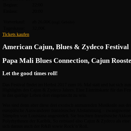
Beginn:
22:00
Einlass:
20:00
Vorverkauf:
ab 26,00€
(zzgl. Gebühr)
Tageskasse:
32,00€
Tickets kaufen
American Cajun, Blues & Zydeco Festival
Papa Mali Blues Connection, Cajun Rooste
Let the good times roll!
Das Festival findet im Herbst 2017 zum 16. Mal statt und hat sich zu
Highlights des Cajun & Zydeco Jahres. Eine Eintrittskarte für das Fest
in das quirlige Leben dort eingetaucht zu sein.
Was sind denn aber diese drei exotisch anmutenden Musikstile aus de
europäische Auswanderer französischer Abstammung – zwangsweise 175
Sümpfen von Louisiana angesiedelt. Sie brachten französische Akkor
Polyrhythmen der Karibik. So entstand also Cajun & Zydeco als eine 
sich daraus auch der R&B sowie Rock’n’Roll.