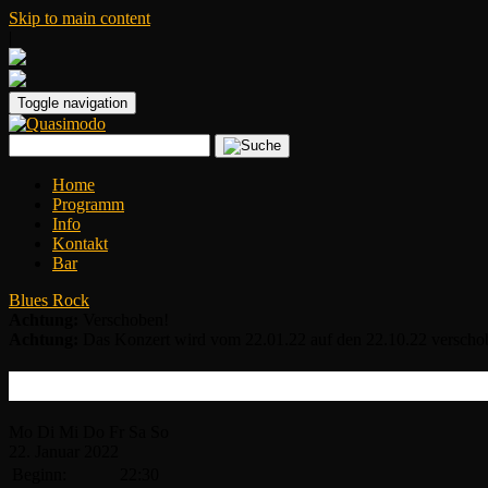
Skip to main content
|
Toggle navigation
Home
Programm
Info
Kontakt
Bar
Blues Rock
Achtung:
Verschoben!
Achtung:
Das Konzert wird vom 22.01.22 auf den 22.10.22 verscho
Andreas Diehlmann Band + Andy Robson 
Mo
Di
Mi
Do
Fr
Sa
So
22.
Januar
2022
Beginn:
22:30