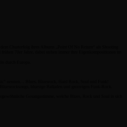
h dem Charterfolg ihres Albums „Point Of No Return“ als Shooting
d frühen 70er Jahre, dabei stehen immer ihre Eigenkompositionen im
lis durch Europa.
usic“ nennen… Blues, Bluesrock, Hard Rock, Soul und Funk!
te Bluesrocksongs, bluesige Balladen und groovigen Funk-Rock.
ergewöhnliche Gesangsstimme, welche Blues, Rock und Soul in sich