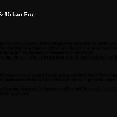
& Urban Fox
t den Geheimtipstatus hinter sich gelassen und gelten spätestens nac
rbeitet sich die Band durch die Blues- und Rockgeschichte der 60er un
n das rhythmisch dynamische Fundament des Powertrios.
r einige Jahre in der Band der amerikanischen Bluessängerin Sydney El
obson vereint die gesamte Palette dessen, was sie schlicht “Roots M
Publikum dabei all das, was Fans dieser Musikrichtungen lieben: tigh
der Ausnahmeklasse, tighte Grooves von Bass und Drums und eine auß
ic” at it’s best!