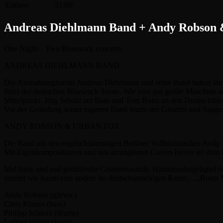
Einlass:
21:00
Andreas Diehlmann Band + Andy Robson 
One Night – Two Bluesrock concerts
ANDREAS DIEHLMANN BAND
Der Ausnahmegitarrist Andreas Diehlmann und seine Band haben längs
Stars der deutschen Bluesrock Szene. Wie eine gut geölte Maschine a
Mittelpunkt. Jörg Sebald am Bass und Tom Bonn an den Drums bilde
Vor der Gründung seiner eigenen Band tourte der Gitarrist und Sänge
ANDY ROBSON & URBAN FOX
Die Band um den englischstämmigen Berliner Vollblutmusiker Andy R
Mit Eigenkompositionen und neu arrangierten Covers bieten sie dem 
Mal harte und mal gefühlvolle Gitarrensounds, Hammondorgelspiel 
vereint wie kaum eine andere im deutschsprachigen Raum….„Roots Mus
Andy Robson (git/voc)
Chris Krauss (bass)
Philipp Schmitt (drums)
Ludger Wirsig (keys)