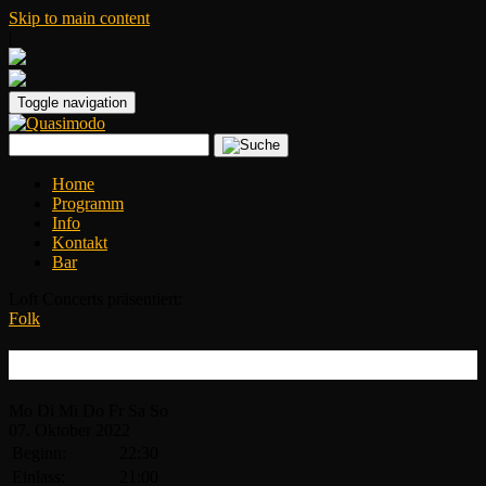
Skip to main content
|
Toggle navigation
Home
Programm
Info
Kontakt
Bar
Loft Concerts präsentiert:
Folk
Ben Caplan
Mo
Di
Mi
Do
Fr
Sa
So
07.
Oktober
2022
Beginn:
22:30
Einlass:
21:00