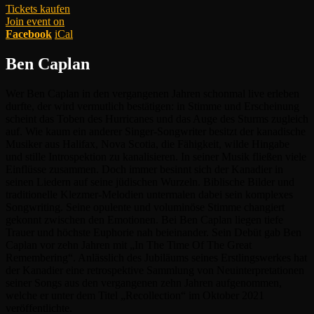
Tickets kaufen
Join event on
Facebook
iCal
Ben Caplan
Wer Ben Caplan in den vergangenen Jahren schonmal live erleben
durfte, der wird vermutlich bestätigen: in Stimme und Erscheinung
scheint das Toben des Hurricanes und das Auge des Sturms zugleich
auf. Wie kaum ein anderer Singer-Songwriter besitzt der kanadische
Musiker aus Halifax, Nova Scotia, die Fähigkeit, wilde Hingabe
und stille Introspektion zu kanalisieren. In seiner Musik fließen viele
Einflüsse zusammen. Doch immer besinnt sich der Kanadier in
seinen Liedern auf seine jüdischen Wurzeln. Biblische Bilder und
traditionelle Klezmer-Melodien untermalen dabei sein komplexes
Songwriting. Seine opulente und voluminöse Stimme changiert
gekonnt zwischen den Emotionen. Bei Ben Caplan liegen tiefe
Trauer und höchste Euphorie nah beieinander. Sein Debüt gab Ben
Caplan vor zehn Jahren mit „In The Time Of The Great
Remembering“. Anlässlich des Jubiläums seines Erstlingswerkes hat
der Kanadier eine retrospektive Sammlung von Neuinterpretationen
seiner Songs aus den vergangenen zehn Jahren aufgenommen,
welche er unter dem Titel „Recollection“ im Oktober 2021
veröffentlichte.