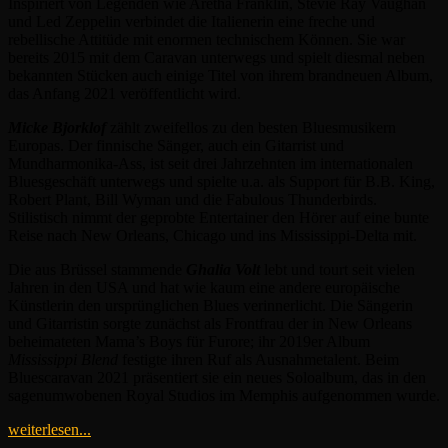
Inspiriert von Legenden wie Aretha Franklin, Stevie Ray Vaughan
und Led Zeppelin verbindet die Italienerin eine freche und
rebellische Attitüde mit enormen technischem Können. Sie war
bereits 2015 mit dem Caravan unterwegs und spielt diesmal neben
bekannten Stücken auch einige Titel von ihrem brandneuen Album,
das Anfang 2021 veröffentlicht wird.
Micke Bjorklof
zählt zweifellos zu den besten Bluesmusikern
Europas. Der finnische Sänger, auch ein Gitarrist und
Mundharmonika-Ass, ist seit drei Jahrzehnten im internationalen
Bluesgeschäft unterwegs und spielte u.a. als Support für B.B. King,
Robert Plant, Bill Wyman und die Fabulous Thunderbirds.
Stilistisch nimmt der geprobte Entertainer den Hörer auf eine bunte
Reise nach New Orleans, Chicago und ins Mississippi-Delta mit.
Die aus Brüssel stammende
Ghalia Volt
lebt und tourt seit vielen
Jahren in den USA und hat wie kaum eine andere europäische
Künstlerin den ursprünglichen Blues verinnerlicht. Die Sängerin
und Gitarristin sorgte zunächst als Frontfrau der in New Orleans
beheimateten Mama’s Boys für Furore; ihr 2019er Album
Mississippi Blend
festigte ihren Ruf als Ausnahmetalent. Beim
Bluescaravan 2021 präsentiert sie ein neues Soloalbum, das in den
sagenumwobenen Royal Studios im Memphis aufgenommen wurde.
weiterlesen...