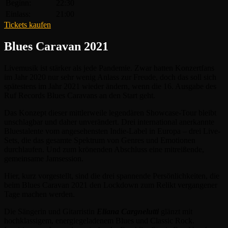
Beginn:
22:30
Einlass:
21:00
Tickets kaufen
Blues Caravan 2021
Livemusik ist stärker als jede Pandemie. Zwar hatten Konzertfans
im Jahr 2020 nur sehr wenig Anlass zur Freude, doch das soll sich
spätestens im Jahr 2021 wieder ändern, wenn die 16. Ausgabe des
Ruf Records Blues Caravans an den Start geht.
Das Konzept dieser mittlerweile legendären Showcase-Tour bleibt
unschlagbar und daher unverändert. Drei international anerkannte
Bluestalente vom angesehensten Indie-Label in Europa – drei Live-
Sets, die das gesamte Spektrum von Genres und Emotionen
durchlaufen. Und zum krönenden Abschluss eine mitreißende,
gemeinsame Jamsession.
Hier, kurz vorgestellt, sind die drei spannende Persönlichkeiten, die
beim Blues Caravan 2021 den Lockdown zum Relikt vergangener
Tage machen werden.
Die Sängerin und Gitarristin
Eliana Cargnelutti
glänzt mit
hochklassigem, energiegeladenem Blues und Classic Rock.