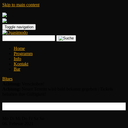
Skip to main content
|
Toggle navigation
Home
Programm
Info
Kontakt
Bar
Blues
Achtung:
Verschoben!
Achtung:
Neuer Termin wird bald bekannt gegeben | Tickets
behalten ihre Gültigkeit!
Blues Caravan 2021
Mo
Di
Mi
Do
Fr
Sa
So
06.
Februar
2021