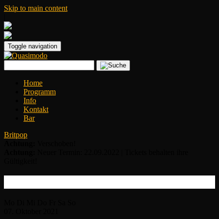
Skip to main content
|
Toggle navigation
Home
Programm
Info
Kontakt
Bar
Britpop
Achtung:
Verschoben!
Achtung:
Neuer Termin: 22.09.2022 | Tickets behalten ihre
Gültigkeit!
Cash Savage & The Last Drinks
Mo
Di
Mi
Do
Fr
Sa
So
07.
Oktober
2021