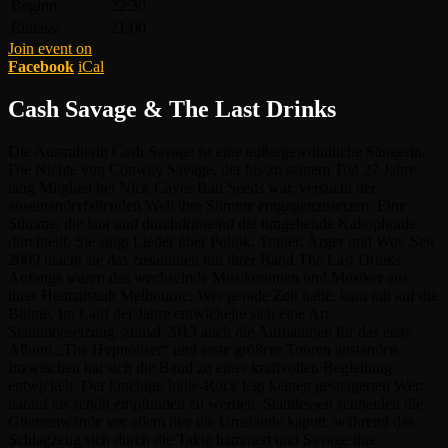
Beginn:
22:30
Einlass:
21:00
Join event on
Facebook
iCal
Cash Savage & The Last Drinks
Die Australierin Cash Savage ist eine außergewöhnliche Sängerin.
Die Nichte von Conway Savage, der bis zu seinem Tod 27 Jahre
lang Mitglied bei Nick Caves Bad Seeds war, versucht der
auseinanderfallenden Welt ihre Stimme entgegenzusetzen. Eine
Stimme, die laut und durchdringend die umgebende Kakophonie
durchteilt. Sie singt Lieder über Politik, Trauer, Ärger und Wut. Seit
2009 macht sie das zusammen mit ihrer Band The Last Drinks.
Anfangs waren das wechselnde Musikerinnen und Musiker aus
ihrer Heimatstadt Melbourne. Wer gerade Zeit hatte, kam mit auf die
Bühne. Im Lauf der Jahre entwickelte sich eine Art
Stammbesetzung, zumal 2013 auch die Aufnahmen für das erste
Album „The Hypnotiser“ und erste größere Touren anstanden.
Inzwischen hat sich die Band zu einer kraftvollen Begleitung
entwickelt. Der krachige Indie-Rock legt keinen gesteigerten Wert
darauf als schön empfunden zu werden. Stattdessen schneiden die
Gitarrenwände vor allem live die Umstände kaputt, während das
Schlagzeug sich durch die Takte hämmert und Savage ihre