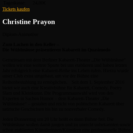
Tageskasse:
24,00€
Tickets kaufen
Christine Prayon
Diplom-Animatöse
Zum Lachen in den Keller –
Die Wühlmäuse präsentieren Kabarett im Quasimodo
Gemeinsam mit dem Berliner Kabarett-Theater „Die Wühlmäuse“
wollen wir eine weitere Sparte bei uns etablieren und haben letztes
Jahr erfolgreich eine Kabarett-Reihe ins Leben rufen. Hierzu wurde
unser Club extra umgebaut, um vor der Bühne eine
Reihenbestuhlung zu ermöglichen. Seit dem 1. September 2016
bietet wir auch eine Kreativbühne für Kabarett, Comedy, Poetry
Slam und Kleinkunst. Die Programmauswahl wird von den
Experten in Sachen Humor – dem Kabarett-Theater „Die
Wühlmäuse“ – gestaltet und reicht von politischem Kabarett über
satirische Geschichten bis hin zu nonverbaler Comedy.
Jeden Donnerstag um 20 Uhr heißt es dann Bühne frei. Die
Wühlmäuse wollen damit jungen und zu unrecht unbekannten sowie
schon etablierten Künstlerinnen/Künstlern eine professionelle Bühne