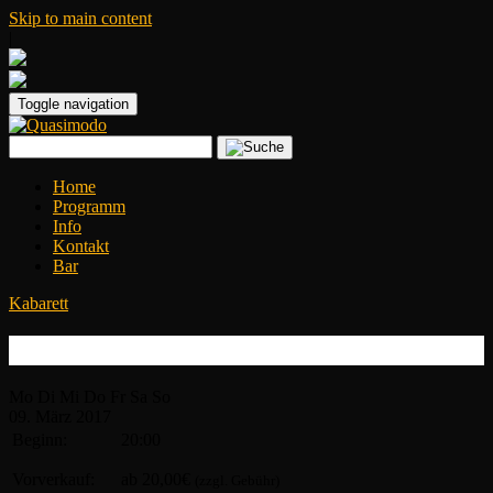
Skip to main content
|
Toggle navigation
Home
Programm
Info
Kontakt
Bar
Kabarett
Christine Prayon
Mo
Di
Mi
Do
Fr
Sa
So
09.
März
2017
Beginn:
20:00
Vorverkauf:
ab 20,00€
(zzgl. Gebühr)