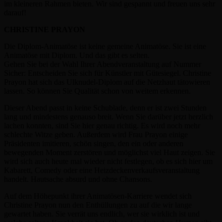
im kleineren Rahmen bieten. Wir sind gespannt und freuen uns sehr
darauf!
CHRISTINE PRAYON
Die Diplom-Animatöse ist keine gemeine Animatöse. Sie ist eine
Animatöse mit Diplom. Und das gibt es selten.
Gehen Sie bei der Wahl Ihrer Abendveranstaltung auf Nummer
Sicher: Entscheiden Sie sich für Künstler mit Gütesiegel. Christine
Prayon hat sich das Ulknudel-Diplom auf die Netzhaut tätowieren
lassen. So können Sie Qualität schon von weitem erkennen.
Dieser Abend passt in keine Schublade, denn er ist zwei Stunden
lang und mindestens genauso breit. Wenn Sie darüber jetzt herzlich
lachen konnten, sind Sie hier genau richtig. Es wird noch mehr
schlechte Witze geben. Außerdem wird Frau Prayon einige
Präsidenten imitieren, schön singen, den ein oder anderen
bewegenden Moment zerstören und möglichst viel Haut zeigen. Sie
wird sich auch heute mal wieder nicht festlegen, ob es sich hier um
Kabarett, Comedy oder eine Heizdeckenverkaufsveranstaltung
handelt. Hautsache absurd und ohne Chansons.
Auf dem Höhepunkt ihrer Animatösen-Karriere wendet sich
Christine Prayon nun den Enthüllungen zu auf die wir lange
gewartet haben. Sie verrät uns endlich, wer sie wirklich ist und