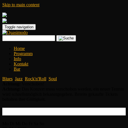
Skip to main content
|
Toggle navigation
Home
Programm
Info
Kontakt
Bar
Blues
,
Jazz
,
Rock'n'Roll
,
Soul
Achtung:
Verschoben!
Achtung:
Das Konzert muss verschoben werden, ein neuer Termin
wird schnellstmöglich bekanntgegeben. Bereits gekaufte Tickets
behalten ihre Gültigkeit.
Delvon Lamarr Organ Trio
Mo
Di
Mi
Do
Fr
Sa
So