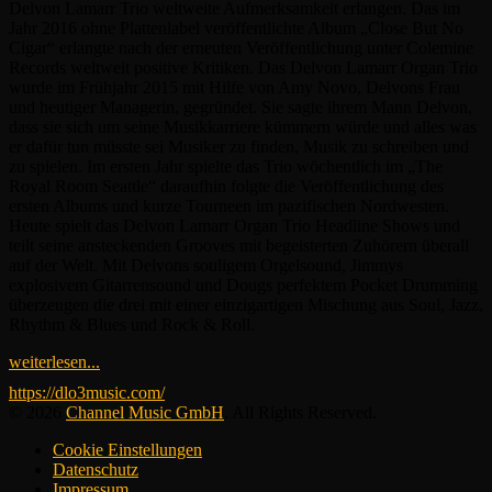
Delvon Lamarr Trio weltweite Aufmerksamkeit erlangen. Das im
Jahr 2016 ohne Plattenlabel veröffentlichte Album „Close But No
Cigar“ erlangte nach der erneuten Veröffentlichung unter Colemine
Records weltweit positive Kritiken. Das Delvon Lamarr Organ Trio
wurde im Frühjahr 2015 mit Hilfe von Amy Novo, Delvons Frau
und heutiger Managerin, gegründet. Sie sagte ihrem Mann Delvon,
dass sie sich um seine Musikkarriere kümmern würde und alles was
er dafür tun müsste sei Musiker zu finden, Musik zu schreiben und
zu spielen. Im ersten Jahr spielte das Trio wöchentlich im „The
Royal Room Seattle“ daraufhin folgte die Veröffentlichung des
ersten Albums und kurze Tourneen im pazifischen Nordwesten.
Heute spielt das Delvon Lamarr Organ Trio Headline Shows und
teilt seine ansteckenden Grooves mit begeisterten Zuhörern überall
auf der Welt. Mit Delvons souligem Orgelsound, Jimmys
explosivem Gitarrensound und Dougs perfektem Pocket Drumming
überzeugen die drei mit einer einzigartigen Mischung aus Soul, Jazz,
Rhythm & Blues und Rock & Roll.
weiterlesen...
https://dlo3music.com/
© 2026
Channel Music GmbH
. All Rights Reserved.
Cookie Einstellungen
Datenschutz
Impressum