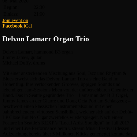
08.
Mai
2020
Beginn:
22:30
Einlass:
21:00
Join event on
Facebook
iCal
Delvon Lamarr Organ Trio
Delvon Lamarr, hammond B3 organ
Jimmy James, guitar
Michael Duffy, drums
Mit einer ansteckenden Mischung aus Soul, Jazz und Rhythm &
Blues erweist sich das Delvon Lamarr Trio als eine Band im
Höhenflug. Ihre verlockenden Grooves, üppigen Sounds und
lebendigen Jam-Sessions leben von der unübersehbaren Chemie der
Band. Das in Seattle gegründete Trio – Lamarr an der B-3-Orgel,
Jimmy James an der Gitarre und Doug Octa Port am Schlagzeug –
beschwört einen klassischen Instrumentalsound mit einer
bahnbrechenden, virtuosen Sensibilität, welcher sich auf der Debüt-
LP Close But No Cigar zweifellos wiederspiegelt. Nach einem
Feature im Seattle’s KEXP’s “Local Artist Spotlight” im Juli 2017
und einer Live Performance beim Ustream Music Festival (dessen
Aufzeichung bereits über 5 Millionen Klicks generierte) konnte das