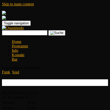
Skip to main content
|
Toggle navigation
Home
Programm
Info
Kontakt
Bar
Trinity Music präsentiert:
Funk
,
Soul
Disco Inferno
Mo
Di
Mi
Do
Fr
Sa
So
16.
Dezember
2017
Beginn:
22:00
Einlass:
20:00