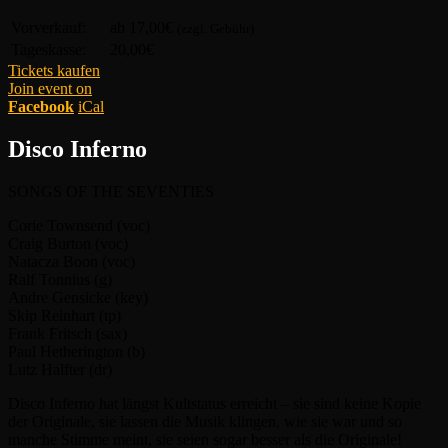
Vorverkauf:
ab 17,00€
(zzgl. Gebühr)
Tageskasse:
20,00€
Tickets kaufen
Join event on
Facebook
iCal
Disco Inferno
SONGS OF THE SEVENTIES
Corie Townsend (voc)
Craig Burton (voc)
Natacza Boon (voc)
Ralf Tonnius (g)
Andre Gensicke (key)
Skip Reinhart (tp)
Frank Fritsch (sax)
Paul Hetherington (b)
Lutz Halfter (dr)
Disco Inferno hat längst Kultstatus erreicht – sie sind keine Kopie
der Originale, sie lassen die Musik klingen, wie sie war und so
manche Stimme meint, sie seien sogar besser als die Originale!