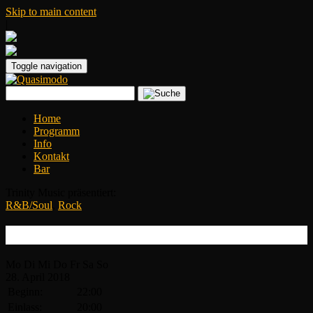
Skip to main content
|
Toggle navigation
Home
Programm
Info
Kontakt
Bar
Trinity Music präsentiert:
R&B/Soul
,
Rock
Dr. Feelgood
Mo
Di
Mi
Do
Fr
Sa
So
28.
April
2018
Beginn:
22:00
Einlass:
20:00