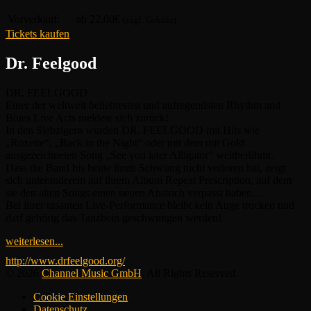
Vorverkauf:
ab 22,00€
(zzgl. Gebühr)
Tickets kaufen
Dr. Feelgood
DR. FEELGOOD
Einer der weltweit beliebtesten und aufregendsten Rhythm and
Blues Live Acts meldete sich zurück!
In den Siebzigern wurden DR. FEELGOOD mit Hits wie
„Roxette“, „Back in the Night“ oder mit dem mit Gold
ausgezeichneten Song „See you later Alligator“ weltberühmt.
Dass die Band bis heute ihren Schwung nicht verloren hat, zeigt
sich unteranderem auf ihrem Album Repeat Prescription, auf dem
sie den alten Songs einen neuen Anstrich verpasst haben…
Bei ihrer rasanten Live-Performance bleibt kein Auge trocken und
darf gehörig das Tanzbein geschwungen werden!
weiterlesen...
http://www.drfeelgood.org/
© 2026
Channel Music GmbH
. All Rights Reserved.
Cookie Einstellungen
Datenschutz