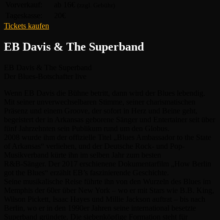
Vorverkauf:
ab 16€
(zzgl. Gebühr)
Tageskasse:
20€
Tickets kaufen
EB Davis & The Superband
EB Davis & The Superband
Der Blues-Botschafter live
Wenn EB Davis die Bühne betritt, dann wird der Blues lebendig.
Mit seiner unverwechselbaren Stimme, seiner charismatischen
Präsenz und einem Groove, der sofort in Herz und Beine geht,
begeistert der in Arkansas geborene Sänger und Entertainer seit über
fünf Jahrzehnten sein Publikum rund um den Globus.
2008 wurde ihm der offizielle Titel „Blues Ambassador to the State
of Arkansas“ verliehen, und der Deutsche Rock- und Pop-
Musikverband kürte ihn im selben Jahr zum besten
R&B-Sänger. Der 2017 erschienene Dokumentarfilm „How Berlin
got the Blues“ erzählt EB’s faszinierende Geschichte.
Seine musikalische Reise führte ihn von den Wurzeln des Blues im
Memphis der 60er über New York – wo er mit Stars wie B.B. King,
Wilson Pickett, Isaac Hayes und Millie Jackson auftrat – bis nach
Berlin, wo er in den 1990er Jahren seine international besetzte
Superband gründete. Die siebenköpfige Formation steht für