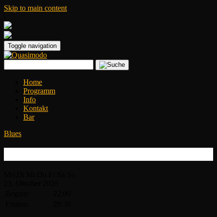
Skip to main content
|
Toggle navigation
Home
Programm
Info
Kontakt
Bar
Blues
EB Davis & The Superband
Mo
Di
Mi
Do
Fr
Sa
So
23.
Oktober
2026
Beginn:
22:00
Einlass:
20:30