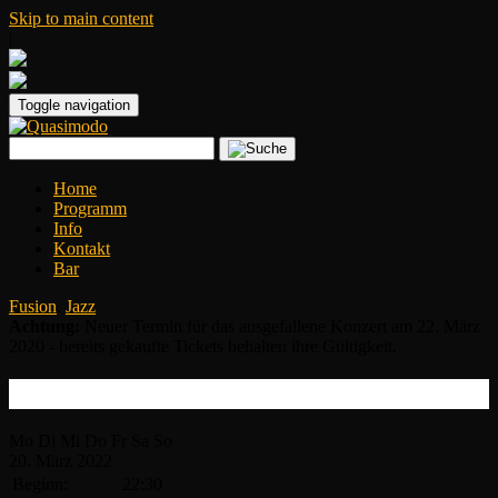
Skip to main content
|
Toggle navigation
Home
Programm
Info
Kontakt
Bar
Fusion
,
Jazz
Achtung:
Neuer Termin für das ausgefallene Konzert am 22. März
2020 - bereits gekaufte Tickets behalten ihre Gültigkeit.
Frank Gambale All Star Band
Mo
Di
Mi
Do
Fr
Sa
So
20.
März
2022
Beginn:
22:30