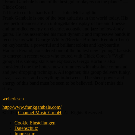
“Frank Gambale is one of the best guitar players on the planet” —
Chick Corea
I’d like to cut his hands off” — John McLaughlin
Frank Gambale is one of the best guitarists in the world today. His
live performances are an unforgettable display of fire and finesse
and unbridled energy on electric, acoustic and jazz hollow-body
guitar. He has assembled his most dynamic and impressive bands in
recent years with George Whitty (Brecker Brothers Reunion Tour)
on keyboards, a powerful and brilliant soloist and keyboardist
Hadrien Feraud, considered one of the hottest new “young” bassists
to emerge in recent years who toured with Chick Corea’s “Vigil”
group. His soloing skills are explosive. Gergo Borlai is also
considered one the hottest new drummers with absolute command
and jaw-dropping technique. All together, this group delivers funky,
jazz, jazz-rock and everything in-between. The sheer power and
energy of this band must be seen to be believed. Don’t miss this
show.
weiterlesen...
http://www.frankgambale.com/
© 2026
Channel Music GmbH
. All Rights Reserved.
Cookie Einstellungen
Datenschutz
Impressum