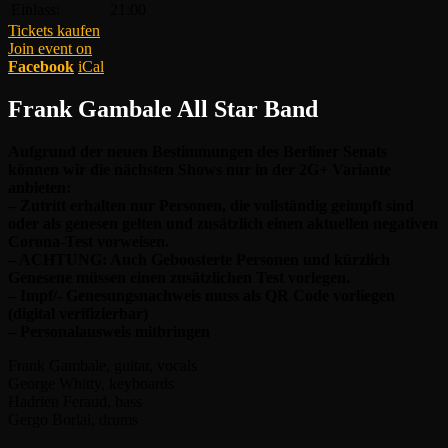
Einlass:
21:00
Tickets kaufen
Join event on
Facebook
iCal
Frank Gambale All Star Band
Aufgrund der neuen Bestimmungen des Berliner Senats
können wir die nächsten Shows nur in der 2G+ Variante
anbieten:
– Zutritt erhalten nur Personen, die vollständig geimpft sind
oder als genesen gelten und zusätzlich einen aktuellen negativen
Corona-Test vorweisen.
– ACHTUNG: Auch Geboosterte Personen und kürzlich
Genesene müssen einen zusätzlichen Test vorlegen.
– Impf/- Genesungsnachweis muss als QR Code vorliegen
(digital verifizierbar)
– Personalausweis mitbringen
Frank Gambale, guitar, vocals
George Whitty, keyboards
Hadrien Feraud, bass
Gergo Borlai, drums