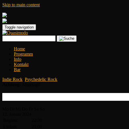
Skip to main content
|
Toggle navigation
Home
Programm
Info
Kontakt
Bar
Indie Rock
,
Psychedelic Rock
Achtung:
Abgesagt!
Gigi Blow Cooperation
Mo
Di
Mi
Do
Fr
Sa
So
12.
Januar
2024
Beginn:
22:30
Einlass:
21:00