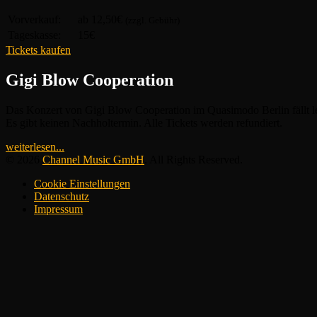
Vorverkauf:
ab 12,50€
(zzgl. Gebühr)
Tageskasse:
15€
Tickets kaufen
Gigi Blow Cooperation
Das Konzert von Gigi Blow Cooperation im Quasimodo Berlin fällt le
Es gibt keinen Nachholtermin. Alle Tickets werden refundiert.
weiterlesen...
© 2026
Channel Music GmbH
. All Rights Reserved.
Cookie Einstellungen
Datenschutz
Impressum