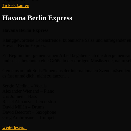
Tickets kaufen
Havana Berlin Express
Havana Berlin Express
Klanggewordene Lebensfreude, kubanische Salsa und aufregender euro
Havana Berlin Express.
Zu Beginn ihrer gemeinsamen Arbeit begaben sich die drei gemeinsam
und seit Jahrzehnten eine Größe in der dortigen Musikszene, nahm sein
Gemeinsam mit Solist*innen aus der internationalen Szene präsentier
es fast unmöglich, nicht zu tanzen…
Sergio Medina – Vocals
Alexander Wienand – Piano
Urs Johnen – Bass
Rasiel Almanza – Percussion
David Millán – Drums
David Beecroft – Saxophone
Greg Ambroisine – Trumpet
weiterlesen...