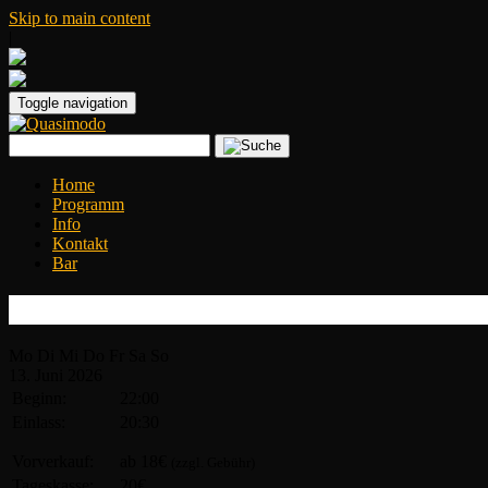
Skip to main content
|
Toggle navigation
Home
Programm
Info
Kontakt
Bar
Havana Berlin Express
Mo
Di
Mi
Do
Fr
Sa
So
13.
Juni
2026
Beginn:
22:00
Einlass:
20:30
Vorverkauf:
ab 18€
(zzgl. Gebühr)
Tageskasse:
20€