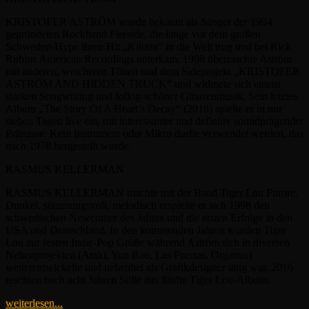
KRISTOFER ASTRÖM wurde bekannt als Sänger der 1994
gegründeten Rockband Fireside, die lange vor dem großen
Schweden-Hype ihren Hit „Kilotin“ in die Welt trug und bei Rick
Rubins American Recordings unterkam. 1998 überraschte Aström
mit anderen, weicheren Tönen und dem Sideprojekt „KRISTOFER
ASTRÖM AND HIDDEN TRUCK“ und widmete sich einem
starken Songwriting und folkig-schöner Gitarrenmusik. Sein letztes
Album „The Story Of A Heart’s Decay“ (2016) spielte er in nur
sieben Tagen live ein, mit interessanter und definitiv soundprägender
Prämisse: Kein Instrument oder Mikro durfte verwendet werden, das
nach 1978 hergestellt wurde.
RASMUS KELLERMAN
RASMUS KELLERMAN machte mit der Band Tiger Lou Furore.
Dunkel, stimmungsvoll, melodisch erspielte er sich 1998 den
schwedischen Newcomer des Jahres und die ersten Erfolge in den
USA und Deutschland. In den kommenden Jahren wurden Tiger
Lou zur festen Indie-Pop Größe während Aström sich in diversen
Nebenprojekten (Araki, Yun Bao, Las Puertas, Organus)
weiterentwickelte und nebenbei als Grafikdesigner tätig war. 2016
erschien nach acht Jahren Stille das fünfte Tiger Lou-Album.
weiterlesen...