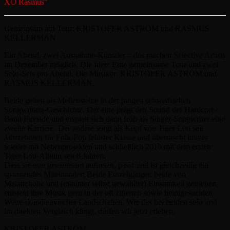
XO Rasmus”
Gemeinsam auf Tour: KRISTOFER ASTRÖM und RASMUS
KELLERMAN
Ein Abend, zwei Ausnahme-Künstler – das machen Selective Artists
im Dezember möglich. Die Idee: Eine gemeinsame Tour und zwei
Solo-Sets pro Abend. Die Musiker: KRISTOFER ASTRÖM und
RASMUS KELLERMAN.
Beide gelten als Meilensteine in der jungen schwedischen
Songwriting-Geschichte. Der eine prägt den Sound der Hardcore-
Band Fireside und erspielt sich dann früh als Singer-Songwriter eine
zweite Karriere. Der andere sorgt als Kopf von Tiger L
ou seit
Jahrzehnten für Folk-Pop feinster Klasse und überrascht immer
wieder mit Nebenprojekten und schließlich 2016 mit dem ersten
Tiger Lou-Album seit 8 Jahren.
Dass sie nun gemeinsam auftreten, passt und ist gleichzeitig ein
spannendes Miteinander: Beide Einzelgänger, beide von
Melancholie und (mitunter selbst gewählter) Einsamkeit getrieben,
entsteht ihre Musik gern in der oft zitierten sowie heimgesuchten
Weite skandinavischer Landschaften. Wie das bei beiden solo und
im direkten Vergleich klingt, dürfen wir jetzt erleben.
KRISTOFER ASTRÖM