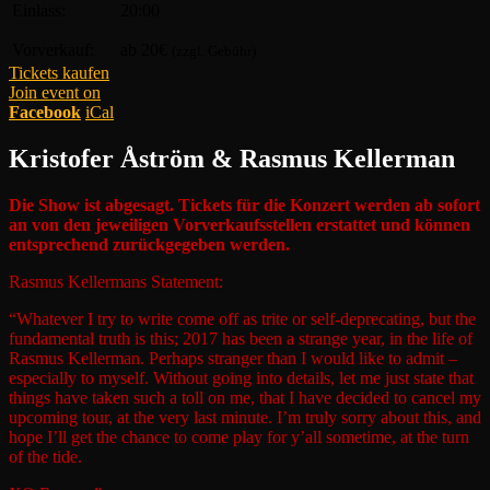
Einlass:
20:00
Vorverkauf:
ab 20€
(zzgl. Gebühr)
Tickets kaufen
Join event on
Facebook
iCal
Kristofer Åström & Rasmus Kellerman
Die Show ist abgesagt. Tickets für die Konzert werden ab sofort
an von den jeweiligen Vorverkaufsstellen erstattet und können
entsprechend zurückgegeben werden.
Rasmus Kellermans Statement:
“Whatever I try to write come off as trite or self-deprecating, but the
fundamental truth is this; 2017 has been a strange year, in the life of
Rasmus Kellerman. Perhaps stranger than I would like to admit –
especially to myself. Without going into details, let me just state that
things have taken such a toll on me, that I have decided to cancel my
upcoming tour, at the very last minute. I’m truly sorry about this, and
hope I’ll get the chance to come play for y’all sometime, at the turn
of the tide.