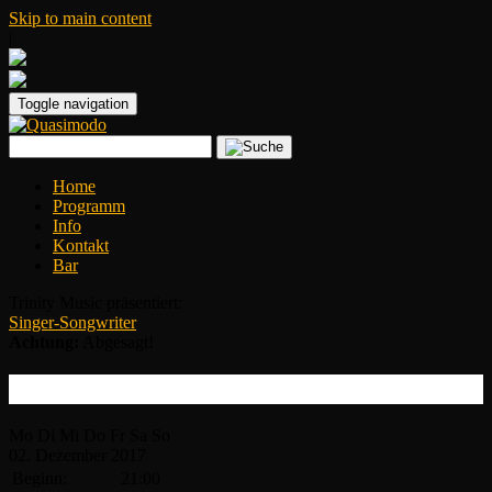
Skip to main content
|
Toggle navigation
Home
Programm
Info
Kontakt
Bar
Trinity Music präsentiert:
Singer-Songwriter
Achtung:
Abgesagt!
Kristofer Åström & Rasmus Kellerman
Mo
Di
Mi
Do
Fr
Sa
So
02.
Dezember
2017
Beginn:
21:00