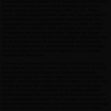
Kontermelodien des Gitarristen Pierre Tereygeol impft Martial ihren
elastischen Strukturen, die live durch originelle Looptechniken
erzeugt werden, ein sprudelndes Pop-Gefühl ein. Auf „Warm
Canto“, dem kürzlich erschienenen Album des Trios, lassen sich in
den überbordenden Arrangements ohne weiteres Einflüsse von
wagemutigen Gesangsexperimentalist*innen wie Björk, Camille
und Maria João vernehmen, wobei Spielfreude und musikalische
Abenteuerlust zuweilen über die subtile Virtuosität der Gruppe
hinwegtäuschen. Martial und ihre Bandkollegen verstehen den Jazz
als eine Plattform, auf der sie neue melodische und rhythmische
Ideen ausprobieren können. Sie feilen so lange an ihren täuschend
einfachen Songs, bis sie zu strahlen beginnen und ihr Publikum
begeistern und überraschen.
A decade ago multi-talented French singer Leïla Martial reached a
fork in the road, and chose a career in music over one as an actress.
But as evidenced by her lissome trio Baa Box (named for the
bleating of a sheep) she’s retained a great deal of her theatricality,
playfully channelling her arsenal of often wordless vocal coos, cries,
swoops, and grunts into a magical journey to a land where genre
doesn’t exist. Expertly supported by the percolating, danceable
rhythms of drummer Eric Pérez and the Technicolor sound washes
and countermelodies of guitarist Pierre Tereygeol, Martial injects a
fizzy pop sensibility into elastic structures manufactured live through
inventive looping techniques. On the trio’s recent album “Warm