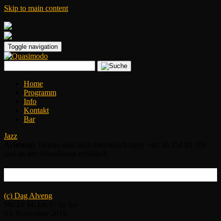
Skip to main content
|
Toggle navigation
Home
Programm
Info
Kontakt
Bar
Jazz
Achtung:
Tickets sind auch telefonisch unter +49 30 254 89 100
und an der Abendkasse erhältlich.
Leila Martial BAA Box
(c) Dag Alveng
Mo
Di
Mi
Do
Fr
Sa
So
03.
November
2019