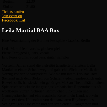
Beginn:
22:30
Einlass:
21:00
Tickets kaufen
Join event on
Facebook
iCal
Leila Martial BAA Box
Eine Veranstaltung der Berliner Festspiele / Jazzfest Berlin
Leïla Martial
lead vocals, glockenspiel
Pierre Tereygeol
guitars, vocals
Eric Perez
drums, vocal bass, guitar, sampler
Vor zehn Jahren stand die vielseitig talentierte Französin Leïla
Martial an einem Scheideweg und gab schließlich der Musik den
Vorzug vor der Schauspielerei. Wie sie mit ihrem Trio Baa Box
(benannt nach dem Blöken von Schafen) jedoch eindrücklich unter
Beweis stellt, hat sie sich ein gehöriges Maß an Theatralität erhalten:
Spielerisch schickt sie ihr gesangsakrobatisches Repertoire aus oft
wortlosem Gurren, Schreien, stimmlichen Sinkflügen und
Grunzgeräuschen auf eine magische Reise in ein Land, wo kein
Genre existiert. Unterstützt von den tanzbaren Rhythmen des
Schlagzeugers Eric Pérez und den strahlenden Klangfarben und