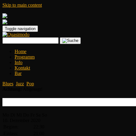
Skip to main content
|
Toggle navigation
Home
Programm
Info
Kontakt
Bar
Blues
,
Jazz
,
Pop
Achtung:
Abgesagt!
Lisa Bassenge
Mo
Di
Mi
Do
Fr
Sa
So
10.
Dezember
2020
Beginn:
22:30
Einlass:
21:00