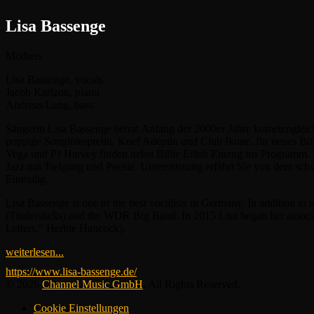
Lisa Bassenge
Mothers
Lisa Bassenge, vocals
Jacob Karlzon, piano
Andreas Lang, bass
Sängerin Lisa Bassenge betrat Anfang der 2000er Jahre kometengleich d
poppige Songinterpretin, Knef Adeptin und Club Ikone. Ihr neues 
Vega und PJ Harvey finden nebst Billie Eilish Einzug ins Programm. I
Jazz mit Tiefgang und Poesie. Unterstützung erfährt Sie von dem sc
Einmalig.
Lisa Bassenge is one of the best vocalists in Germany. In addition t
(Tindersticks) and the WDR Big Band. In 2015 Lisa began her associ
Letters,“ Herbie Hancock).
weiterlesen...
https://www.lisa-bassenge.de/
© 2026
Channel Music GmbH
. All Rights Reserved.
Cookie Einstellungen