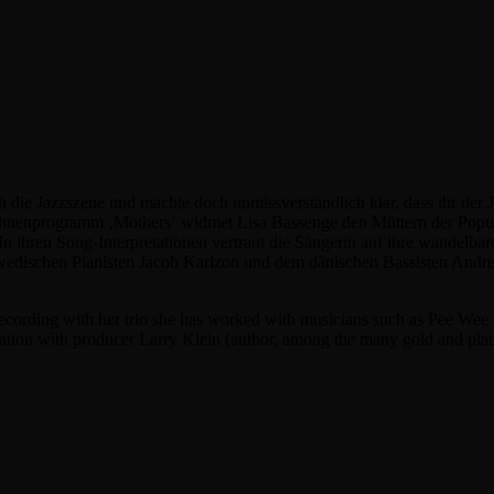
ie Jazzszene und machte doch unmissverständlich klar, dass ihr der Jazz
Bühnenprogramm ‚Mothers‘ widmet Lisa Bassenge den Müttern der Popu
n ihren Song-Interpretationen vertraut die Sängerin auf ihre wandelba
hwedischen Pianisten Jacob Karlzon und dem dänischen Bassisten Andre
o recording with her trio she has worked with musicians such as Pee We
ation with producer Larry Klein (author, among the many gold and pla