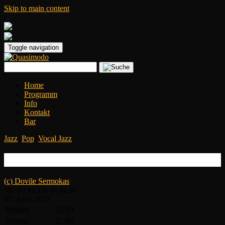
Skip to main content
|
Toggle navigation
Home
Programm
Info
Kontakt
Bar
Jazz
,
Pop
,
Vocal Jazz
Lisa Bassenge
(c) Dovile Sermokas
Mo
Di
Mi
Do
Fr
Sa
So
07.
April
2022
Beginn:
22:30
Einlass:
21:00