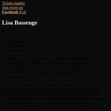
Tickets kaufen
Join event on
Facebook
iCal
Lisa Bassenge
Mothers
Lisa Bassenge- vocals
Jacob Karlzon – piano
Andreas Lang – bass
Sängerin Lisa Bassenge betrat Anfang der 2000er Jahre
kometengleich die Jazzszene und machte doch unmissverständlich
klar, dass ihr der Jazz Begriff zu eng ist. So platzierte sich die
Berliner Künstlerin als poppige Songinterpretin, Knef Adeptin und
Club Ikone.
Ihr neues Bühnenprogramm ‚Mothers‘ widmet Lisa Bassenge den
Müttern der Populärmusik. Komponistinnen wie Joni Mitchell,
Carole King, Suzanne Vega und PJ Harvey finden nebst Billie
Eilish Einzug ins Programm. In ihren Song-Interpretationen vertraut
die Sängerin auf ihre wandelbare und ungemein gefühlvolle
Stimme. Erstklassiger Singer-Songwriter Jazz mit Tiefgang und