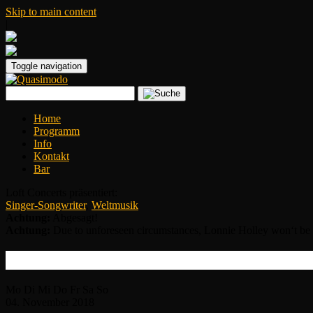
Skip to main content
|
Toggle navigation
Home
Programm
Info
Kontakt
Bar
Loft Concerts präsentiert:
Singer-Songwriter
,
Weltmusik
Achtung:
Abgesagt!
Achtung:
Due to unforeseen circumstances, Lonnie Holley won‘t be 
Lonnie Holley
Mo
Di
Mi
Do
Fr
Sa
So
04.
November
2018