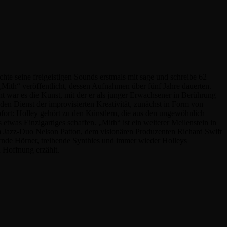
te seine freigeistigen Sounds erstmals mit sage und schreibe 62
„Mith“ veröffentlicht, dessen Aufnahmen über fünf Jahre dauerten.
t war es die Kunst, mit der er als junger Erwachsener in Berührung
 den Dienst der improvisierten Kreativität, zunächst in Form von
sofort: Holley gehört zu den Künstlern, die aus den ungewöhnlich
was Einzigartiges schaffen. „Mith“ ist ein weiterer Meilenstein in
em Jazz-Duo Nelson Patton, dem visionären Produzenten Richard Swift
nde Hörner, treibende Synthies und immer wieder Holleys
n Hoffnung erzählt.