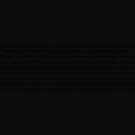
nie Holley, Afro-Amerikaner, geboren 1950 in Birmingham/Alabama, brach
c“ erschien. Im Herbst 2018 wird sein neues, inzwischen drittes Album 
ogen und ließ ihn alles andere als unbeschwert aufwachsen. Vielleich
ecklichen Erlebnisse half. Seit 1979 stellte Lonnie Holley sein Leben in
ch mittels Musik. Wer sich mit seiner Musik auseinandersetzt, hört es 
 Kraft schöpfen, sie mit ihrer großen Neugier verknüpfen und daraus et
 Sachen Rhythmus und Tonalität bricht. Mit Beiträgen von Laraaji, d
er Shahzad Ismaily. Auf „Mith“ gibt es Lounge-Piano-Vamps, donner
ndes Werk, das von Tränen, Schmutz, Blut, Ungerechtigkeit aber auch vo