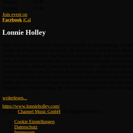
Beginn:
22:30
Einlass:
21:00
Join event on
Facebook
iCal
Lonnie Holley
Seine Musik entzieht sich eigentlich jeglicher Kategorisierung. Lon
Jahren der Öffentlichkeit zu Gehör, als sein Debut „Just Before Musi
Lonnie Holleys Kindheit war von Schicksalsschlägen und Chaos durchz
kam, die ihn Kraft schöpfen ließ und bei der Verarbeitung dieser schr
Skulpturenbau, Malerei, Fotografie, Performance – und schließlich au
harten Umständen und Kämpfen des Lebens eine immense gestalterische
Holleys musikalischem Werk, das ziemlich mit allen Konventionen in
(RIP), dem Saxofonisten Sam Gendel und dem Produzenten und Musik
einzigartige, scharfe Stimme, die oft mit sich selbst tanzt. Ein wüte
weiterlesen...
https://www.lonnieholley.com/
© 2026
Channel Music GmbH
. All Rights Reserved.
Cookie Einstellungen
Datenschutz
Impressum