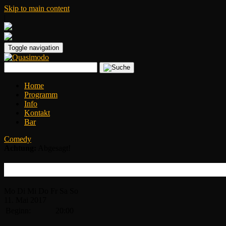
Skip to main content
|
Toggle navigation
Home
Programm
Info
Kontakt
Bar
Comedy
Achtung:
Abgesagt!
Marius Jung
Mo
Di
Mi
Do
Fr
Sa
So
11.
Mai
2017
Beginn:
20:00