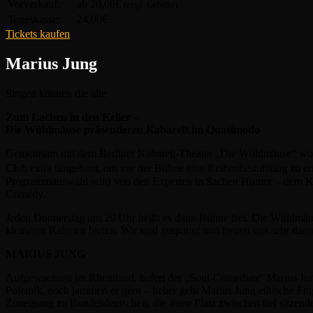
Vorverkauf:
ab 20,00€
(zzgl. Gebühr)
Tageskasse:
24,00€
Tickets kaufen
Marius Jung
Singen können die alle
Zum Lachen in den Keller –
Die Wühlmäuse präsentieren Kabarett im Quasimodo
Gemeinsam mit dem Berliner Kabarett-Theater „Die Wühlmäuse“ wollen 
Club extra umgebaut, um vor der Bühne eine Reihenbestuhlung zu er
Programmauswahl wird von den Experten in Sachen Humor – dem Kabare
Comedy.
Jeden Donnerstag um 20 Uhr heißt es dann Bühne frei. Die Wühlmäus
kleineren Rahmen bieten. Wir sind gespannt und freuen uns sehr dara
MARIUS JUNG
Aufgewachsen im Rheinland, liefert der „Soul-Comedian“ Marius Jun
Polemik, noch jammert er gern – lieber geht Marius Jung ethische Fr
Zuneigung zu Bundesdeutschen, die ihren Platz zwischen tief sitzen