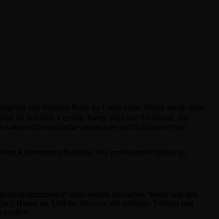
folgreich eine Kabarett-Reihe ins Leben rufen. Hierzu wurde unser
ühne für Kabarett, Comedy, Poetry Slam und Kleinkunst. Die
abarett über satirische Geschichten bis hin zu nonverbaler
rten Künstlerinnen/Künstlern eine professionelle Bühne im
Maximalpigmentierten“ unter weißen Deutschen. Weder liegt ihm
(sic!) Humor an. Und das inklusive viel Kölscher Toleranz und
den haben.