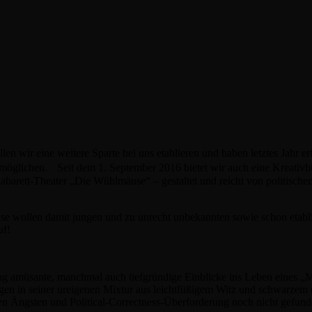
wir eine weitere Sparte bei uns etablieren und haben letztes Jahr er
möglichen. Seit dem 1. September 2016 bietet wir auch eine Kreativb
tt-Theater „Die Wühlmäuse“ – gestaltet und reicht von politischem K
e wollen damit jungen und zu unrecht unbekannten sowie schon etablie
uf!
g amüsante, manchmal auch tiefgründige Einblicke ins Leben eines „
agen in seiner ureigenen Mixtur aus leichtfüßigem Witz und schwarzem 
den Ängsten und Political-Correctness-Überforderung noch nicht gefun