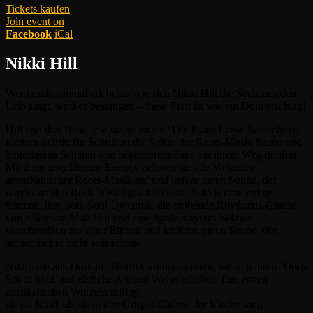
Tickets kaufen
Join event on
Facebook
iCal
Nikki Hill
Wer bereits einmal erlebt hat wie sich Nikki Hill die Seele aus dem
Leib singt, wird es bestätigen – diese Frau ist wie ein Donnerschlag!
Hill und ihre Band (die sie selbst als ‘The Pirate Crew’ bezeichnet)
klettern Schritt für Schritt an die Spitze der Roots-Musik Szene und
hinterlassen Scharen von begeisterten Fans auf ihrem Weg dorthin.
Mit ihrer ungefilterten Energie nehmen sie alle Varianten
amerikanischer Roots-Musik auf und liefern einen Sound, der
wieder an den Rock´n´Roll glauben lässt! Nikkis raue erdige
Stimme, ihre Stax-Soul Dynamik, die treibende Rhythmus-Gitarre
von Ehemann Matt Hill und eine tighte Rhythm-Sektion
verschmelzen zur einer Einheit und kreieren einen Sound, der
authentischer nicht sein könnte.
Nikki, die aus Durham, North Carolina stammt, hat sich ihren `Deep
South Soul` auf ehrliche Art und Weise erhalten. Ihre ersten
musikalischen Wurzeln schlug
sie als Kind, als sie in den Gospel-Chören der Kirche sang.