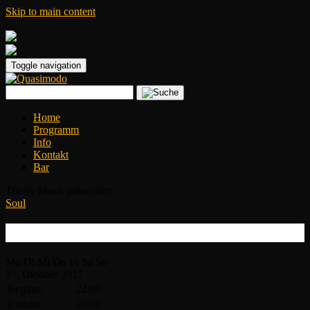
Skip to main content
|
Toggle navigation
Home
Programm
Info
Kontakt
Bar
Trinity Music präsentiert:
Soul
Nikki Hill
Mo
Di
Mi
Do
Fr
Sa
So
27.
Oktober
2017
Beginn:
22:00
Einlass:
20:00