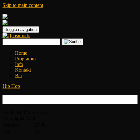
Skip to main content
|
Toggle navigation
Home
Programm
Info
Kontakt
Bar
Hip Hop
Old School House Party
Mo
Di
Mi
Do
Fr
Sa
So
24.
August
2024
Beginn:
22:00
Einlass:
22