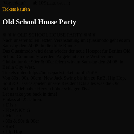
Vorverkauf:
ab 10€
(zzgl. Gebühr)
Tickets kaufen
Old School House Party
♛ ♛♛ OLD SCHOOL HOUSE PARTY ♛♛♛
Nach unserer tollen letzten Veranstaltung im Quasimodo geht es am
Samstag den 24.08. in die dritte Runde.
Das Quasimodo wird dann wieder der neue Hotspot für Berlins Old
School Community werden. Angelehnt an die Westberliner
Clubkultur der 90er & 00er feiern wir am Samstag den 24.08. in
Berlin City West.
Tickets unter: https://houseparty.ticket.io/mfn7frt9/
Von 80s , 90s, 00ern, New Jack Swing bis hin zu RnB, Hip Hop,
Soul & Classics spielen unsere Resident DJs alles was die Old
School Liebhaber Herzen höher schlagen lässt.
Let us take you back in time!
Einlass ab 25 Jahren.
♪ DJs ♪
•⁠ ⁠FRANKY G
♪ Music ♪
•⁠ ⁠80s & 90s & 00er
•⁠ ⁠RnB
•⁠ ⁠Hip Hop