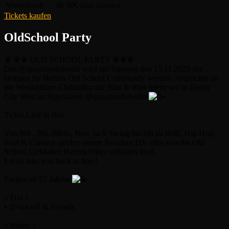
Vorverkauf:
ab 10€
(zzgl. Gebühr)
Tickets kaufen
OldSchool Party
♛ ♛♛ OLD SCHOOL PARTY ♛♛♛
Das @quasimodoberlin wird am Samstag den 15.11.2025 der
Hotspot für Berlins Old School Community werden. Angelehnt an
die Westberliner Clubkultur der 90er & 00er feiern wir in Berlin
City West im legendären @quasimodoberlin
Ticket Link in Bio
Von 80s , 90s, 00ern, New Jack Swing bis hin zu RnB, Hip Hop,
Soul & Classics spielen unsere Resident DJs alles was die Old
School Liebhaber Herzen höher schlagen lässt.
Let us take you back in time!
Einlass ab 25 Jahren
♪ DJs ♪
• @van.tell & Friends
♪ Music ♪