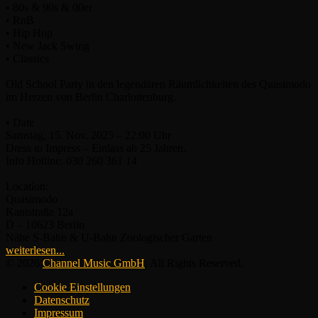
• 80s & 90s & 00er
• RnB
• Hip Hop
• New Jack Swing
• Classics
Old School Party in den legendären Räumlichkeiten des Quasimodo
im Herzen von Berlin Charlottenburg.
• Date
Samstag, 15. Nov. 2025 – 22:00 Uhr
Dress to Impress – Einlass ab 25 Jahren.
Info Hotline: 030 260 361 14
Location:
Quasimodo
Kantstraße 12a
D – 10623 Berlin
Nähe S-Bahn & U-Bahn Zoologischer Garten
weiterlesen...
© 2026
Channel Music GmbH
. All Rights Reserved.
Cookie Einstellungen
Datenschutz
Impressum