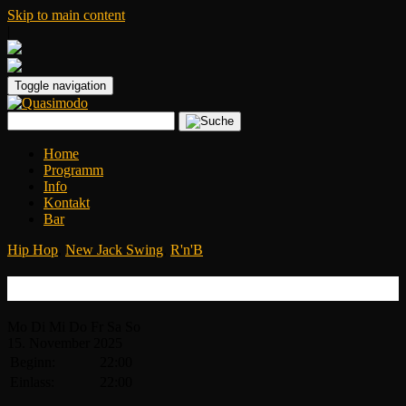
Skip to main content
|
Toggle navigation
Home
Programm
Info
Kontakt
Bar
Hip Hop
,
New Jack Swing
,
R'n'B
OldSchool Party
Mo
Di
Mi
Do
Fr
Sa
So
15.
November
2025
Beginn:
22:00
Einlass:
22:00