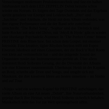
Versuchungen modernster Produktionstechnik und fast ein halbes
Jahrhundert nach dem LED ZEPPELIN Debüt beinahe schon
wieder ein Novum. Es folgten drei Tage Overdubs und das Ergebnis
sprüht geradezu vor Energie und Leidenschaft. „Frei“ und
„furchtlos“ sind Attribute, die Heidi mit dem Album verbindet, was
ihre eigene Performance und die der Band sehr zutreffend
umschreibt. ‘The Rebel Song‘, ‘Sophia‘ und das Titelstück sind
harte Rocker mit sehr viel Drive, mit ‘Jekyll & Hyde‘ gibt es wieder
eine überlange Psychadelic-Nummer. In ‘The Perfect Crime‘ frönen
PRISTINE dem Blues bzw. fast schon dem Gospel, mit enormer
Intensität. Eine kreative, tighte Rhythm-Section trifft mit Espen
Elverum Jakobsen auf einen Gitarristen, der die Rock’n’Roll Roots
von klein auf verinnerlicht hat – und der prägende Sound des
Organisten rundet das Instrumentarium perfekt ab. Über allem
dominiert Heidi Solheims Gesang, der die Diversität des Albums
wie eine Klammer zusammenhält. Überhaupt: Heidi ist der Kapitän
an Bord, schreibt alle Texte und Songs, und umgibt sich mit
Musikern, die ihre kreativen Ideen am besten umsetzen – im Studio
und auf Tour.
»Ninja« wird ein weiteres Kapitel für PRISTINE aufschlagen, das
vierte Album als eine Art neues „Debüt“. Ihre Naturverbundenheit,
geprägt durch ihre Heimat, wird Heidi Solheim sicherlich behalten.
Musikalisch steht das Tor zur Welt sperrangelweit offen.