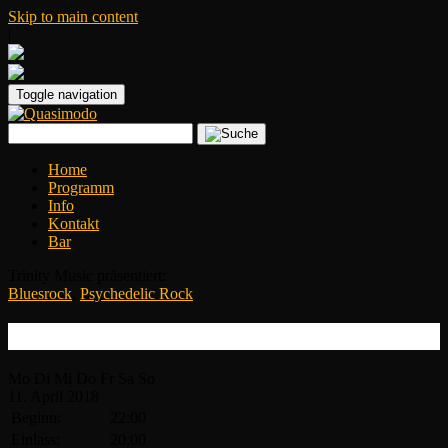
Skip to main content
|
Toggle navigation
Home
Programm
Info
Kontakt
Bar
Trinity Music präsentiert:
Bluesrock
,
Psychedelic Rock
Pristine
Mo
Di
Mi
Do
Fr
Sa
So
11.
April
2018
Beginn:
22:00
Einlass:
20:00