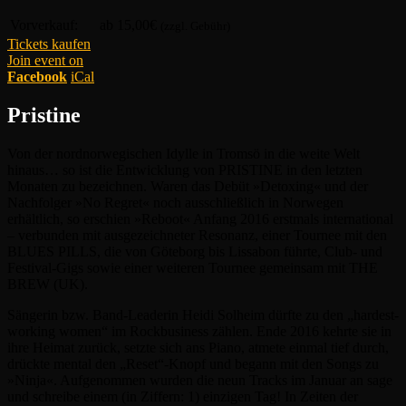
Vorverkauf:
ab 15,00€
(zzgl. Gebühr)
Tickets kaufen
Join event on
Facebook
iCal
Pristine
Von der nordnorwegischen Idylle in Tromsö in die weite Welt
hinaus… so ist die Entwicklung von PRISTINE in den letzten
Monaten zu bezeichnen. Waren das Debüt »Detoxing« und der
Nachfolger »No Regret« noch ausschließlich in Norwegen
erhältlich, so erschien »Reboot« Anfang 2016 erstmals international
– verbunden mit ausgezeichneter Resonanz, einer Tournee mit den
BLUES PILLS, die von Göteborg bis Lissabon führte, Club- und
Festival-Gigs sowie einer weiteren Tournee gemeinsam mit THE
BREW (UK).
Sängerin bzw. Band-Leaderin Heidi Solheim dürfte zu den „hardest-
working women“ im Rockbusiness zählen. Ende 2016 kehrte sie in
ihre Heimat zurück, setzte sich ans Piano, atmete einmal tief durch,
drückte mental den „Reset“-Knopf und begann mit den Songs zu
»Ninja«. Aufgenommen wurden die neun Tracks im Januar an sage
und schreibe einem (in Ziffern: 1) einzigen Tag! In Zeiten der