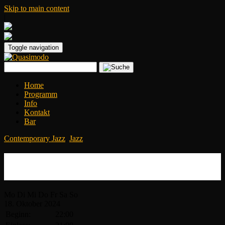
Skip to main content
|
Toggle navigation
Home
Programm
Info
Kontakt
Bar
Contemporary Jazz
,
Jazz
QUASIMODO JAZZ NIGHT: Sol Jang
Trio
Mo
Di
Mi
Do
Fr
Sa
So
18.
Oktober
2024
Beginn:
22:00