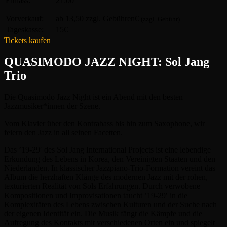
Einlass:
21:00
Vorverkauf:
ab 13,50 zzgl. Gebühren€
(zzgl. Gebühr)
Tageskasse:
15€
Tickets kaufen
QUASIMODO JAZZ NIGHT: Sol Jang
Trio
Die Quasimodo Jazz Night ist ein Abend mit den besten
Jazzmusiker*innen der Szene.
Vom Klavier über den Kontrabass bis hin zum Saxophone, wir
feiern den Jazz in all seinen Facetten.
Das ’19-29′ des Sol Jang International Projects ist eine lebendige
Erkundung des Lebens in Korea, den Vereinigten Staaten und den
Niederlanden. In klassischer Jazzpiano-Trio-Formation vereint das
Album die herzhaften Klänge des modernen Jazz mit der rohen,
texturierten Realität von Sols Erfahrungen. Durch verwobene
Kompositionen und Improvisationen taucht ’19-29′ in die
Komplexitäten des Lebens zwischen Kulturen und der Suche nach
der eigenen Identität ein. Die Musik fängt die Kämpfe und die
Aufregung des Kontakts mit verschiedenen Orten ein und spiegelt