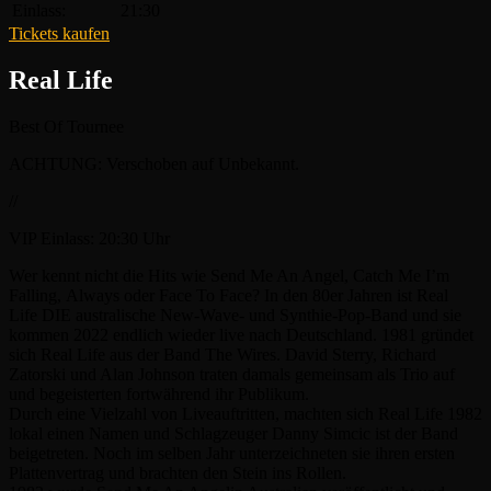
Einlass:
21:30
Tickets kaufen
Real Life
Best Of Tournee
ACHTUNG: Verschoben auf Unbekannt.
//
VIP Einlass: 20:30 Uhr
Wer kennt nicht die Hits wie Send Me An Angel, Catch Me I’m
Falling, Always oder Face To Face? In den 80er Jahren ist Real
Life DIE australische New-Wave- und Synthie-Pop-Band und sie
kommen 2022 endlich wieder live nach Deutschland. 1981 gründet
sich Real Life aus der Band The Wires. David Sterry, Richard
Zatorski und Alan Johnson traten damals gemeinsam als Trio auf
und begeisterten fortwährend ihr Publikum.
Durch eine Vielzahl von Liveauftritten, machten sich Real Life 1982
lokal einen Namen und Schlagzeuger Danny Simcic ist der Band
beigetreten. Noch im selben Jahr unterzeichneten sie ihren ersten
Plattenvertrag und brachten den Stein ins Rollen.