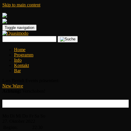
Skip to main content
|
Toggle navigation
Home
Programm
Info
Kontakt
Bar
Lars Berndt Events präsentiert:
New Wave
Achtung:
Verschoben!
Real Life
Mo
Di
Mi
Do
Fr
Sa
So
27.
Oktober
2022
Beginn:
22:30