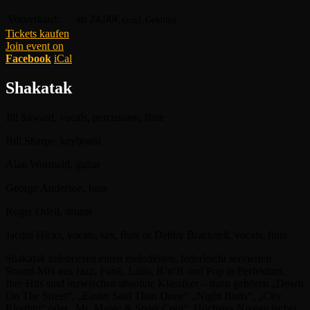
Vorverkauf:
ab 24,00€
(zzgl. Gebühr)
Tickets kaufen
Join event on
Facebook
iCal
Shakatak
Jill Saward, vocals, percussion, flute
Bill Sharpe, keyboard
Alan Wormald, guitar
George Anderson, bass
Roger Odell, drums
Jacqui Hicks, vocals, sax, flute or Debby Bracknell, vocals, flute
Shakatak zelebrieren einen melodiösen, federleicht servierten
Sound-Mix aus Jazz, Funk, Latin, R’n‘B und Pop in Perfektion.
Ihre Hits sind inzwischen absolute Klassiker – dazu gehören „Down
On The Street“, „Easier Said Than Done“ „Night Birds“, „City
Rhythm“ oder „Mr. Manic & Sister Cool“. Höchstes Niveau ist bei