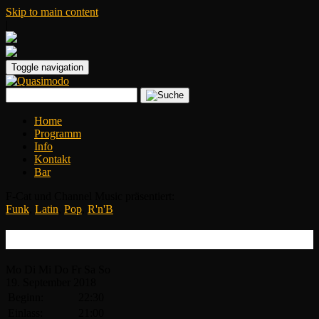
Skip to main content
|
Toggle navigation
Home
Programm
Info
Kontakt
Bar
F-Cat und Channel Music präsentiert:
Funk
,
Latin
,
Pop
,
R'n'B
Shakatak
Mo
Di
Mi
Do
Fr
Sa
So
19.
September
2018
Beginn:
22:30
Einlass:
21:00