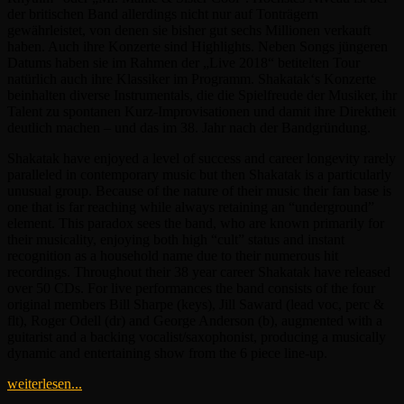
der britischen Band allerdings nicht nur auf Tonträgern
gewährleistet, von denen sie bisher gut sechs Millionen verkauft
haben. Auch ihre Konzerte sind Highlights. Neben Songs jüngeren
Datums haben sie im Rahmen der „Live 2018“ betitelten Tour
natürlich auch ihre Klassiker im Programm. Shakatak‘s Konzerte
beinhalten diverse Instrumentals, die die Spielfreude der Musiker, ihr
Talent zu spontanen Kurz-Improvisationen und damit ihre Direktheit
deutlich machen – und das im 38. Jahr nach der Bandgründung.
Shakatak have enjoyed a level of success and career longevity rarely
paralleled in contemporary music but then Shakatak is a particularly
unusual group. Because of the nature of their music their fan base is
one that is far reaching while always retaining an “underground”
element. This paradox sees the band, who are known primarily for
their musicality, enjoying both high “cult” status and instant
recognition as a household name due to their numerous hit
recordings. Throughout their 38 year career Shakatak have released
over 50 CDs. For live performances the band consists of the four
original members Bill Sharpe (keys), Jill Saward (lead voc, perc &
flt), Roger Odell (dr) and George Anderson (b), augmented with a
guitarist and a backing vocalist/saxophonist, producing a musically
dynamic and entertaining show from the 6 piece line-up.
weiterlesen...