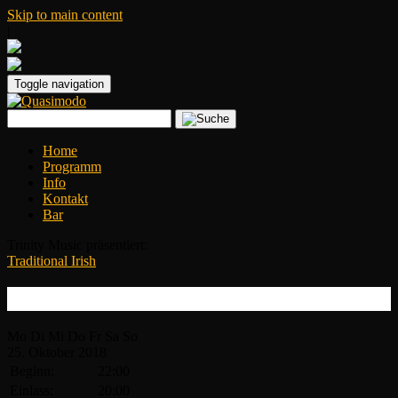
Skip to main content
|
Toggle navigation
Home
Programm
Info
Kontakt
Bar
Trinity Music präsentiert:
Traditional Irish
Sharon Shannon
Mo
Di
Mi
Do
Fr
Sa
So
25.
Oktober
2018
Beginn:
22:00
Einlass:
20:00