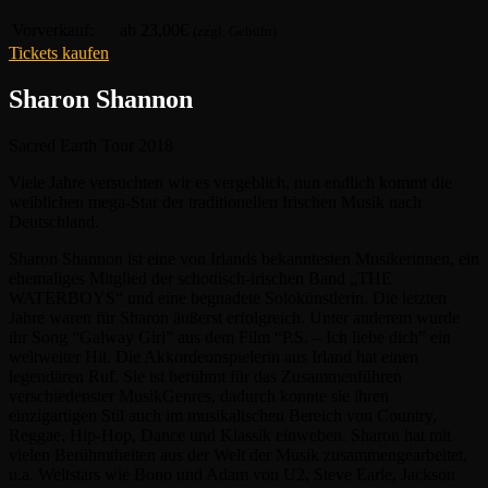
Vorverkauf:
ab 23,00€
(zzgl. Gebühr)
Tickets kaufen
Sharon Shannon
Sacred Earth Tour 2018
Viele Jahre versuchten wir es vergeblich, nun endlich kommt die
weiblichen mega-Star der traditionellen Irischen Musik nach
Deutschland.
Sharon Shannon ist eine von Irlands bekanntesten Musikerinnen, ein
ehemaliges Mitglied der schottisch-irischen Band „THE
WATERBOYS“ und eine begnadete Solokünstlerin. Die letzten
Jahre waren für Sharon äußerst erfolgreich. Unter anderem wurde
ihr Song “Galway Girl” aus dem Film “P.S. – Ich liebe dich” ein
weltweiter Hit. Die Akkordeonspielerin aus Irland hat einen
legendären Ruf. Sie ist berühmt für das Zusammenführen
verschiedenster MusikGenres, dadurch konnte sie ihren
einzigartigen Stil auch im musikalischen Bereich von Country,
Reggae, Hip-Hop, Dance und Klassik einweben. Sharon hat mit
vielen Berühmtheiten aus der Welt der Musik zusammengearbeitet,
u.a. Weltstars wie Bono und Adam von U2, Steve Earle, Jackson