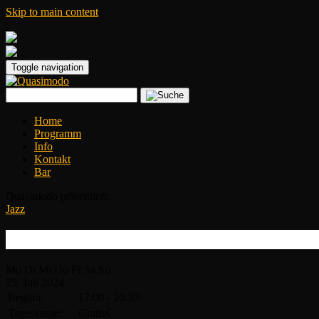
Skip to main content
|
Toggle navigation
Home
Programm
Info
Kontakt
Bar
Quasimodo präsentiert:
Jazz
Summer Fest – Bürgermeister Trio
Mo
Di
Mi
Do
Fr
Sa
So
25.
Juli
2024
Beginn:
17:00 - 20:30
Tageskasse:
Gratis€