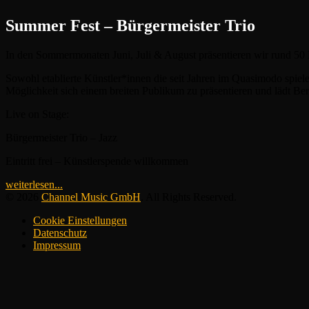
Summer Fest – Bürgermeister Trio
In den Sommermonaten Juni, Juli & August präsentieren wir rund 50 
Sowohl etablierte Künstler*innen die seit Jahren im Quasimodo spie
Möglichkeit sich einem breiten Publikum zu präsentieren und lädt Be
Live on Stage:
Bürgermeister Trio – Jazz
Eintritt frei – Künstlerspende willkommen
weiterlesen...
© 2026
Channel Music GmbH
. All Rights Reserved.
Cookie Einstellungen
Datenschutz
Impressum