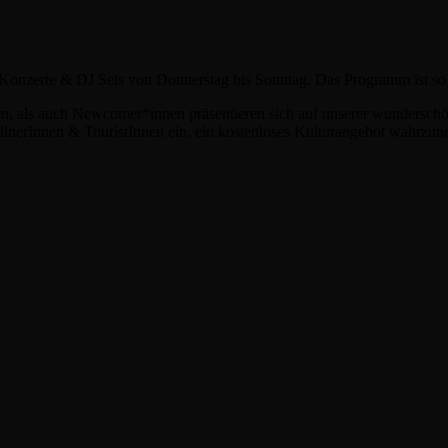
Konzerte & DJ Sets von Donnerstag bis Sonntag. Das Programm ist so v
len, als auch Newcomer*innen präsentieren sich auf unserer wundersc
rlinerInnen & TouristInnen ein, ein kostenloses Kulturangebot wahrzu