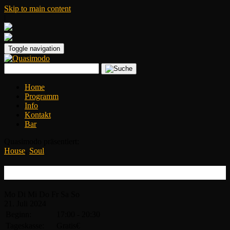
Skip to main content
|
Toggle navigation
Home
Programm
Info
Kontakt
Bar
Quasimodo präsentiert:
House
,
Soul
Summer Fest – DJ Alex Gallus
Mo
Di
Mi
Do
Fr
Sa
So
21.
Juli
2024
Beginn:
17:00 - 20:30
Tageskasse:
Gratis€