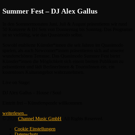
Summer Fest – DJ Alex Gallus
In den Sommermonaten Juni, Juli & August präsentieren wir rund
50 Konzerte & DJ Sets von Donnerstag bis Sonntag. Das Programm
ist so vielfältig, wie das Quasimodo selbst.
Sowohl etablierte Künstler*innen die seit Jahren im Quasimodo
spielen, als auch Newcomer*innen präsentieren sich auf unserer
wunderschönen Terrasse. Das Quasimodo Summer Fest bietet
Künstler*innen die Möglichkeit sich einem breiten Publikum zu
präsentieren und lädt BerlinerInnen & TouristInnen ein, ein
kostenloses Kulturangebot wahrzunehmen.
Live on Stage:
DJ Alex Gallus – House / Soul
Eintritt frei – Künstlerspende willkommen
weiterlesen...
© 2026
Channel Music GmbH
. All Rights Reserved.
Cookie Einstellungen
Datenschutz