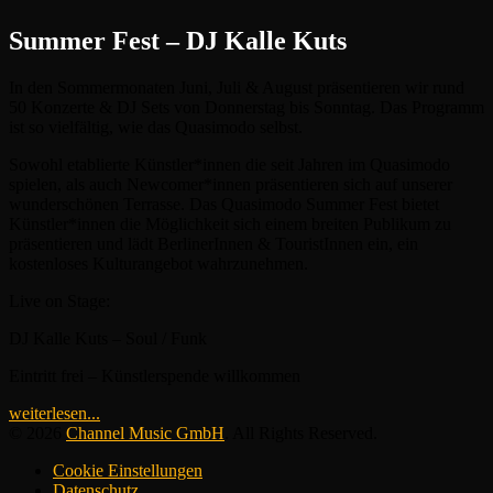
Summer Fest – DJ Kalle Kuts
In den Sommermonaten Juni, Juli & August präsentieren wir rund
50 Konzerte & DJ Sets von Donnerstag bis Sonntag. Das Programm
ist so vielfältig, wie das Quasimodo selbst.
Sowohl etablierte Künstler*innen die seit Jahren im Quasimodo
spielen, als auch Newcomer*innen präsentieren sich auf unserer
wunderschönen Terrasse. Das Quasimodo Summer Fest bietet
Künstler*innen die Möglichkeit sich einem breiten Publikum zu
präsentieren und lädt BerlinerInnen & TouristInnen ein, ein
kostenloses Kulturangebot wahrzunehmen.
Live on Stage:
DJ Kalle Kuts – Soul / Funk
Eintritt frei – Künstlerspende willkommen
weiterlesen...
© 2026
Channel Music GmbH
. All Rights Reserved.
Cookie Einstellungen
Datenschutz