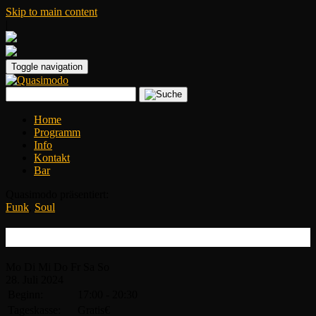
Skip to main content
|
Toggle navigation
Home
Programm
Info
Kontakt
Bar
Quasimodo präsentiert:
Funk
,
Soul
Summer Fest – DJ Kalle Kuts
Mo
Di
Mi
Do
Fr
Sa
So
28.
Juli
2024
Beginn:
17:00 - 20:30
Tageskasse:
Gratis€