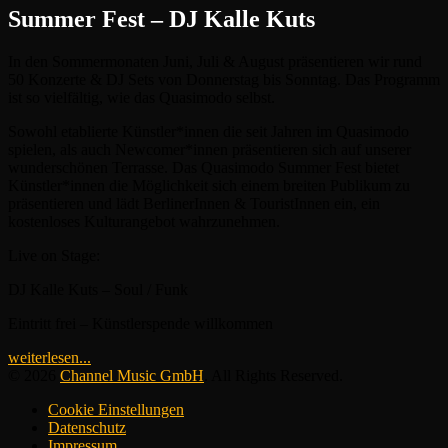
Summer Fest – DJ Kalle Kuts
In den Sommermonaten Juni, Juli & August präsentieren wir rund
50 Konzerte & DJ Sets von Donnerstag bis Sonntag. Das Programm
ist so vielfältig, wie das Quasimodo selbst.
Sowohl etablierte Künstler*innen die seit Jahren im Quasimodo
spielen, als auch Newcomer*innen präsentieren sich auf unserer
wunderschönen Terrasse. Das Quasimodo Summer Fest bietet
Künstler*innen die Möglichkeit sich einem breiten Publikum zu
präsentieren und lädt BerlinerInnen & TouristInnen ein, ein
kostenloses Kulturangebot wahrzunehmen.
Live on Stage:
DJ Kalle Kuts – Soul / Funk
Eintritt frei – Künstlerspende willkommen
weiterlesen...
© 2026
Channel Music GmbH
. All Rights Reserved.
Cookie Einstellungen
Datenschutz
Impressum