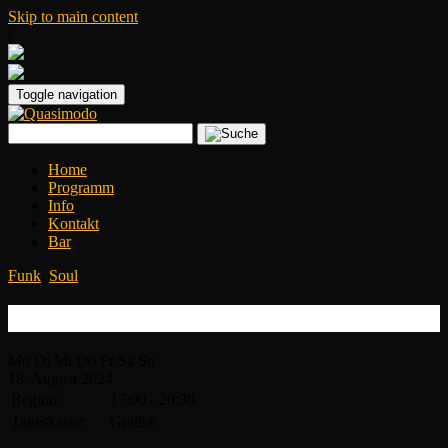
Skip to main content
|
Toggle navigation
Home
Programm
Info
Kontakt
Bar
Funk
,
Soul
Summer Fest – DJ Kalle Kuts
Mo
Di
Mi
Do
Fr
Sa
So
18.
August
2024
Beginn:
17:00 - 20:30
Tageskasse:
Gratis€