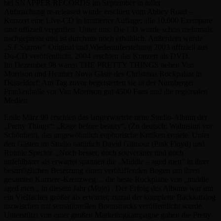
bei SNAPPER RECORDS im September in toller
Aufmachung re-released wurde erschien vom Abbey Road –
Konzert eine Live-CD in limitierter Auflage; alle 10.000 Exempare
sind offiziell vergriffen. Unter uns: Die CD wurde schon mehrmals
nachgepresst und ist durchaus noch erhältlich. Außerdem wurde
„S.F.Sorrow“ Original und Wiederauferstehung 2003 offiziell aus
Do-CD veröffentlicht. 2004 erschien das Konzert als DVD.
Im Dezember 98 waren THE PRETTY THINGS neben Van
Morrison und Heather Nova Gäste des Christmas Rockpalast in
Düsseldorf; Am Tag zuvor begeisterten sie in der Nürnberger
Frankenhalle vor Van Morrison gut 4500 Fans und die regionalen
Medien.
Ende März 99 erschien das langerwartete neue Studio-Album der
„Pretty Things“: „Rage before beauty“, (Zu deutsch: Wahnsinn vor
Schönheit), das ungewöhnlich euphorische Kritiken erntete. Unter
den Gästen im Studio natürlich David Gilmour (Pink Floyd) und
Ronnie Spector. „Noch besser, noch souveräner und noch
unfehlbarer als erwartet spannen die „Middle – aged men“ in ihrer
bestmöglichen Besetzung einen verblüffenden Bogen um ihren
gesamten Karriere-Kreuzweg… die beste Rockplatte von „middle
aged men „ in diesem Jahr (Mojo) . Der Erfolg des Albums war um
ein Vielfaches größer als erwartet; zumal der komplette Backkatalog
inzwischen mit sensationellen Bonustracks veröffentlicht wurde.
Unterstützt von einer großen Marketingkampagne gaben die Pretty