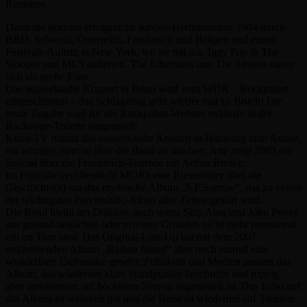
Rezitator.
Dann die überaus erfolgreiche Jubilée-Herbsttournee 2004 durch
BRD, Schweiz, Österreich, Frankreich und Belgien und einem
Festivals-Auftritt in New York, wo sie mit u.a. Iggy Pop & The
Stooges und MC5 auftreten. The Libertines und The Strokes outen
sich als große Fans.
Das ausverkaufte Konzert in Bonn wird vom WDR – Rockpalast
mitgeschnitten – das Schlagzeug geht wieder mal zu Bruch! Die
letzte Zugabe wird für die Rockpalast-Website exklusiv in der
Backstage-Toilette eingespielt!
Kuno-TV nimmt das ausverkaufte Konzert in Hamburg zum Anlass,
ein witziges Special über die Band zu machen; Arte zeigt 2005 ein
Special über die Frankreich-Tournee mit Arthur Brown.
Im Frühjahr veröffentlicht MOJO eine Riesenstory über die
Geschichte(n) um das mythische Album „S.F.Sorrow“, das zu einem
der wichtigsten Psychedelic-Alben aller Zeiten gekürt wird.
Die Band bleibt am Drücker, auch wenn Skip Alan und John Povey
aus gesund-heitlichen oder privaten Gründen nicht mehr permanent
mit on Tour sind. Das Original-Line-Up hat mit dem 2007
erscheinenden Album „Balboa Island“ aber noch einmal eine
wunderbare Duftmarke gesetzt; Publikum und Medien preisen das
Album, das wiederum klare Standpunkte beschreibt und ruppig,
aber ambitioniert auf höchstem Niveau angesiedelt ist. Das Echo auf
das Album ist weltweit gut und die Band ist wiederum auf Tournee