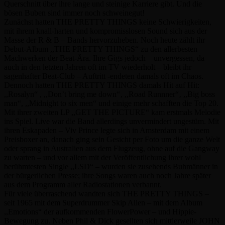
Querschnitt über ihre lange und steinige Karriere gibt. Und die
bösen Buben sind immer noch schweinegut!
Zunächst hatten THE PRETTY THINGS keine Schwierigkeiten,
mit ihrem knall-harten und kompromisslosen Sound sich aus der
Masse der R & B – Bands hervorzuheben. Noch heute zählt ihr
Debut-Album ,,THE PRETTY THINGS“ zu den allerbesten
Machwerken der Beat-Ära. Ihre Gigs jedoch – unvergessen, da
auch in den letzten Jahren oft im TV wiederholt – bleibt ihr
sagenhafter Beat-Club – Auftritt -endeten damals oft im Chaos.
Dennoch hatten THE PRETTY THINGS damals Hit auf Hit:
,,Rosalyn“ , ,,Don’t bring me down“‚ ,,Road Runnner“‚ ,,Big boss
man“, ,,Midnight to six men“ und einige mehr schafften die Top 20.
Mit ihrer zweiten LP ,,GET THE PICTURE“ kam erstmals Melodie
ins Spiel. Live war die Band allerdings unvermindert ungestüm. Mit
ihren Eskapaden – Viv Prince legte sich in Amsterdam mit einem
Preisboxer an, danach ging sein Gesicht per Foto um die ganze Welt
oder sprang in Australien aus dem Flugzeug, ohne auf die Gangway
zu warten – und vor allem mit der Veröffentlichung ihrer wohl
berühmtesten Single ,,LSD“ – wurden sie zusehends Buhmänner in
der bürgerlichen Presse; ihre Songs waren auch noch Jahre später
aus dem Programm aller Radiostationen verbannt.
Für viele überraschend wandten sich THE PRETTY THINGS –
seit 1965 mit dem Superdrummer Skip Allen – mit dem Album
,,Emotions“ der aufkommenden FlowerPower – und Hippie-
Bewegung zu. Neben Phil & Dick gesellten sich mittlerweile JOHN