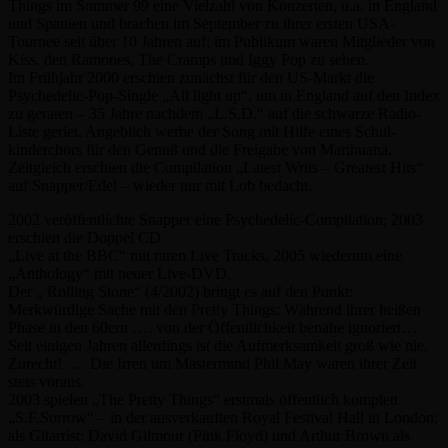
Things im Sommer 99 eine Vielzahl von Konzerten, u.a. in England
und Spanien und brachen im September zu ihrer ersten USA-
Tournee seit über 10 Jahren auf; im Publikum waren Mitglieder von
Kiss, den Ramones, The Cramps und Iggy Pop zu sehen.
Im Frühjahr 2000 erschien zunächst für den US-Markt die
Psychedelic-Pop-Single „All light up“, um in England auf den Index
zu geraten – 35 Jahre nachdem „L.S.D.“ auf die schwarze Radio-
Liste geriet. Angeblich werbe der Song mit Hilfe eines Schul-
kinderchors für den Genuß und die Freigabe von Marihuana.
Zeitgleich erschien die Compilation „Latest Writs – Greatest Hits“
auf Snapper/Edel – wieder nur mit Lob bedacht.
2002 veröffentlichte Snapper eine Psychedelic-Compilation; 2003
erschien die Doppel CD
„Live at the BBC“ mit raren Live Tracks, 2005 wiederum eine
„Anthology“ mit neuer Live-DVD.
Der „ Rolling Stone“ (4/2002) bringt es auf den Punkt:
Merkwürdige Sache mit den Pretty Things: Während ihrer heißen
Phase in den 60ern …. von der Öffentlichkeit benahe ignoriert…
Seit einigen Jahren allerdings ist die Aufmerksamkeit groß wie nie.
Zurecht! …. Die Irren um Mastermind Phil May waren ihrer Zeit
stets voraus.
2003 spielen „The Pretty Things“ erstmals öffentlich komplett
„S.F.Sorrow“ – in der ausverkauften Royal Festival Hall in London;
als Gitarrist: David Gilmour (Pink Floyd) und Arthur Brown als