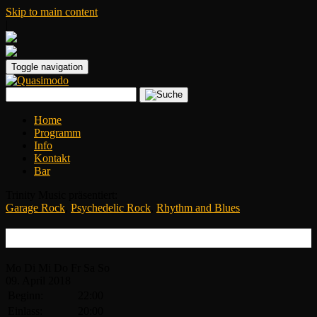
Skip to main content
|
Toggle navigation
Home
Programm
Info
Kontakt
Bar
Trinity Music präsentiert:
Garage Rock
,
Psychedelic Rock
,
Rhythm and Blues
THE PRETTY THINGS
Mo
Di
Mi
Do
Fr
Sa
So
09.
April
2018
Beginn:
22:00
Einlass:
20:00