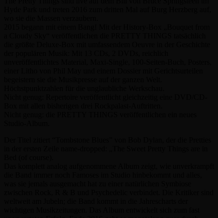
The Pretty Things sind live auf dem Bill von Bruce Springsteen im
Hyde Park und treten 2016 zum dritten Mal auf Burg Herzberg auf,
wo sie die Massen verzaubern.
2015 begann mit einem Bang! Mit der History-Box „Bouquet from
a Cloudy Sky“ veröffentlichen die PRETTY THINGS tatsächlich
die größte Deluxe-Box mit umfassendem Oeuvre in der Geschichte
der populären Musik: Mit 13 CDs, 2 DVDs, reichlich
unveröffentlichtes Material, Maxi-Single, 100-Seiten-Buch, Posters,
einer Litho von Phil May und einem Dossier mit Gerichtsurteilen
begeistern sie die Musikpresse auf der ganzen Welt.
Höchstpunktzahlen für die unglaubliche Werkschau.
Nicht genug: Repertoire veröffentlicht gleichzeitig eine DVD/CD-
Box mit allen bisherigen drei Rockpalast-Auftritten.
Nicht genug: die PRETTY THINGS veröffentlichen ein neues
Studio-Album.
Der Titel zitiert “Tombstone Blues” von Bob Dylan, der die Pretties
in der ersten Zeile name-dropped: „The Sweet Pretty Things are in
Bed (of course).
Das komplett analog aufgenommene Album zeigt, wie unverkrampft
die Band immer noch Famoses im Studio hinbekommt und alles,
was sie jemals ausgemacht hat zu einer natürlichen Symbiose
zwischen Rock, R & B und Psychedelic verbindet. Die Kritiker sind
weltweit am Jubeln; die Band kommt in die Jahrescharts der
wichtigen Musikzeitungen. Das Album entwickelt sich zum fast