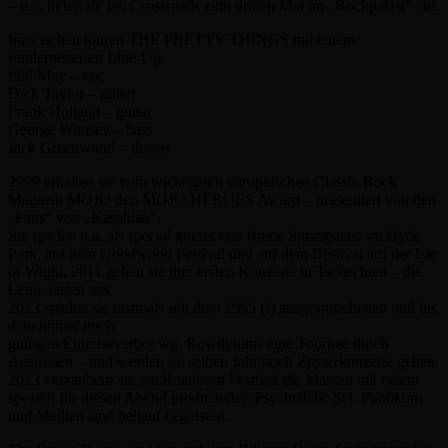
– u.a. treten sie bei Crossroads zum dritten Mal im „Rockpalast“ auf.
Inzwischen touren THE PRETTY THINGS mit einem
runderneuerten Line-Up.
Phil May – voc.
Dick Taylor – guitar
Frank Holland – guitar
George Woosey – bass
Jack Greenwood – drums
2009 erhalten sie vom wichtigsten europäischen Classic Rock
Magazin MOJO den MOJO HEROES Award – präsentiert von den
„Fans“ von „Kasabian“.
Sie spielen u.a. als special guests von Bruce Springsteen im Hyde
Park, auf dem Goodwood Festival und auf dem Bestival auf der Isle
or Wight. 2011 geben sie ihre ersten Konzerte in Tschechien – die
Leute rasten aus.
2013 spielen sie erstmals seit dem 1965 (!) ausgesprochenen und bis
dato immer noch
gültigen Einreiseverbot wg. Rowdytums eine Tournee durch
Australien – und werden im selben Jahr noch Zusatzkonzerte geben.
2013 verzaubern sie am Roadburn Festival die Massen mit einem
speziell für diesen Abend produzierten Psychedelic Set. Publikum
und Medien sind hellauf begeistert.