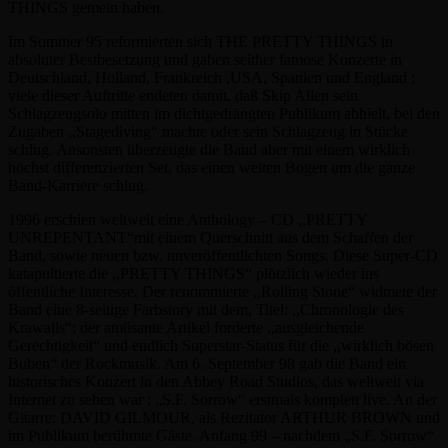
THINGS gemein haben.
Im Sommer 95 reformierten sich THE PRETTY THINGS in
absoluter Bestbesetzung und gaben seither famose Konzerte in
Deutschland, Holland, Frankreich ,USA, Spanien und England ;
viele dieser Auftritte endeten damit, daß Skip Allen sein
Schlagzeugsolo mitten im dichtgedrängten Publikum abhielt, bei den
Zugaben ,,Stagediving“ machte oder sein Schlagzeug in Stücke
schlug. Ansonsten überzeugte die Band aber mit einem wirklich
höchst differenzierten Set, das einen weiten Bogen um die ganze
Band-Karriere schlug.
1996 erschien weltweit eine Anthology – CD ,,PRETTY
UNREPENTANT“mit einem Querschnitt aus dem Schaffen der
Band, sowie neuen bzw. unveröffentlichten Songs. Diese Super-CD
katapultierte die ,,PRETTY THINGS“ plötzlich wieder ins
öffentliche Interesse. Der renommierte ,,Rolling Stone“ widmete der
Band eine 8-seitige Farbstory mit dem, Titel: ,,Chronologie des
Krawalls“; der amüsante Artikel forderte ,,ausgleichende
Gerechtigkeit“ und endlich Superstar-Status für die ,,wirklich bösen
Buben“ der Rockmusik. Am 6. September 98 gab die Band ein
historisches Konzert in den Abbey Road Studios, das weltweit via
Internet zu sehen war : „S.F. Sorrow“ erstmals komplett live. An der
Gitarre: DAVID GILMOUR, als Rezitator ARTHUR BROWN und
im Publikum berühmte Gäste. Anfang 99 – nachdem „S.F. Sorrow“