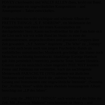
POVEY ( keyboards) und WALLY ALLEN (bass, keyb) zur Band,
die gemeinsam ein ungewöhnliches Kompositions – und
Arrangement – Talent entwickelten.
1968 erschien das wohl wichtigste und schönste Album der
PRETTY THINGS: ,,S. F. SORROW“‚ ein Meilenstein der
Popgeschichte und eines der ersten Konzeptalben mit
durchgehender Story. Kaum nachvollziehbar für alte Fans hatte sich
die Live nach wie vor wilde Band im Studio zu einer der
ambitioniertesten, anspruchsvollsten und genialsten Gruppen ihrer
Zeit gewandelt. ,,S.F. Sorrow“ inspirierte ,,The Who“ zu ,,Tommy“
und wird auch heute noch von jungen Psychedelic-Bands als
vorbildliches surrealistisches Musikwerk gewürdigt, das immer noch
Menschen nachhaltig beeindruckt. Sitarklänge (George Harrison
gab John persönlich Unterricht), poetische Texte, bizarre Hendrix-
Gitarren und ein tatsächlich schön singender PHIL MAY konnten
Presse und Publikum nur verblüffen. Auch das nachfolgende
Meisterwerk PARACHUTE (1970) arbeitete mit ähnlichen
Strukturen und erreichte durch die ,,nahtlose Verbindung von
Gesang und Instrumenten eine ungewöhnliche Intensität“‚ (Sounds).
Der ,,Rolling Stone“ wählte dieses ebenfalls herausragende Album
berechtigt zur ,,LP des Jahres“.
1972 zeigt die ,,PRETTY THINGS“ auch wieder auf der Höhe der
Zeit. Mit ,,Freeway Madness“ verschmolzen sie Heavy – und