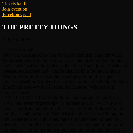
Tickets kaufen
Join event on
Facebook
iCal
THE PRETTY THINGS
SPRING 2018
The Story so far:
1964 war ein magisches Jahr für die Rockmusik. Jugendrevolte,
Beatmusik, lange Haare, Minirock; aus den düsteren Kellern der
englischen Großstadtklitschen steigen über Nacht junge Musiker zu
internationalen Stars auf – die Beatles, Rolling Stones, Animals,
Who und Yardbirds verschreiben sich jeweils auf ihre eigene
unverwechselbare Art dem Rock & Roll und dem Rhythm & Blues.
Eine Band aber war mit Abstand die Lauteste, Wildeste und
Ungezogenste:
THE PRETTY THINGS mit ihrem langhaarigen Sänger PHIL
MAY und ihrem fingerfertigen Gitarristen DICK TAYLOR der
zuvor einer Band angehörte, die sich ,,The Rolling Stones“ nannte
und die er mitbegründete. Kein Mensch, der
die wüste Truppe in
den Sixties auf der Bühne sah, hätte sich vorstellen können, daß
diese Band anno 2013 immer noch existiert und spielfreudig und
kompetent, aber immer noch ungezügelt und motiviert einen Live-