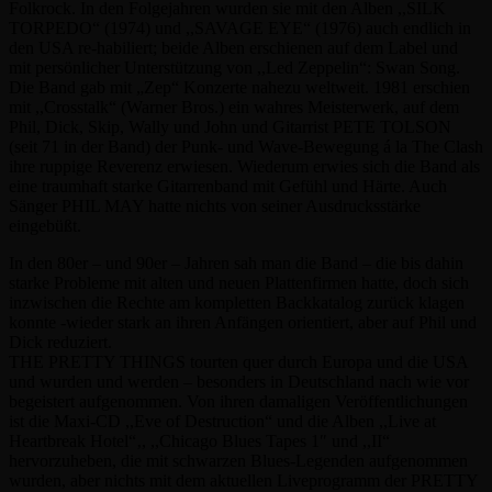
Folkrock. In den Folgejahren wurden sie mit den Alben ,,SILK
TORPEDO“ (1974) und ,,SAVAGE EYE“ (1976) auch endlich in
den USA re-habiliert; beide Alben erschienen auf dem Label und
mit persönlicher Unterstützung von ,,Led Zeppelin“: Swan Song.
Die Band gab mit „Zep“ Konzerte nahezu weltweit. 1981 erschien
mit ,,Crosstalk“ (Warner Bros.) ein wahres Meisterwerk, auf dem
Phil, Dick, Skip, Wally und John und Gitarrist PETE TOLSON
(seit 71 in der Band) der Punk- und Wave-Bewegung á la The Clash
ihre ruppige Reverenz erwiesen. Wiederum erwies sich die Band als
eine traumhaft starke Gitarrenband mit Gefühl und Härte. Auch
Sänger PHIL MAY hatte nichts von seiner Ausdrucksstärke
eingebüßt.
In den 80er – und 90er – Jahren sah man die Band – die bis dahin
starke Probleme mit alten und neuen Plattenfirmen hatte, doch sich
inzwischen die Rechte am kompletten Backkatalog zurück klagen
konnte -wieder stark an ihren Anfängen orientiert, aber auf Phil und
Dick reduziert.
THE PRETTY THINGS tourten quer durch Europa und die USA
und wurden und werden – besonders in Deutschland nach wie vor
begeistert aufgenommen. Von ihren damaligen Veröffentlichungen
ist die Maxi-CD ,,Eve of Destruction“ und die Alben ,,Live at
Heartbreak Hotel“‚, ,,Chicago Blues Tapes 1″ und ,,II“
hervorzuheben, die mit schwarzen Blues-Legenden aufgenommen
wurden, aber nichts mit dem aktuellen Liveprogramm der PRETTY