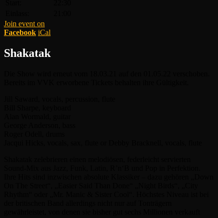
Start:
22:30
Einlass:
21:00
Join event on
Facebook
iCal
Shakatak
Die Show wird erneut vom 18.03.21 auf den 01.05.22 verschoben.
Bereits im VVK erworbene Tickets behalten ihre Gültigkeit.
Jill Saward, vocals, percussion, flute
Bill Sharpe, keyboard
Alan Wormald, guitar
George Anderson, bass
Roger Odell, drums
Jacqui Hicks, vocals, sax, flute or Debby Bracknell, vocals, flute
Shakatak zelebrieren einen melodiösen, federleicht servierten
Sound-Mix aus Jazz, Funk, Latin, R’n‘B und Pop in Perfektion.
Ihre Hits sind inzwischen absolute Klassiker – dazu gehören „Down
On The Street“, „Easier Said Than Done“ „Night Birds“, „City
Rhythm“ oder „Mr. Manic & Sister Cool“. Höchstes Niveau ist bei
der britischen Band allerdings nicht nur auf Tonträgern
gewährleistet, von denen sie bisher gut sechs Millionen verkauft