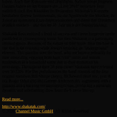
haben. Auch ihre Konzerte sind Highlights. Neben Songs jüngeren
Datums haben sie im Rahmen der „Live 2018“ betitelten Tour
natürlich auch ihre Klassiker im Programm. Shakatak‘s Konzerte
beinhalten diverse Instrumentals, die die Spielfreude der Musiker, ihr
Talent zu spontanen Kurz-Improvisationen und damit ihre Direktheit
deutlich machen – und das im 38. Jahr nach der Bandgründung.
Shakatak have enjoyed a level of success and career longevity rarely
paralleled in contemporary music but then Shakatak is a particularly
unusual group. Because of the nature of their music their fan base is
one that is far reaching while always retaining an “underground”
element. This paradox sees the band, who are known primarily for
their musicality, enjoying both high “cult” status and instant
recognition as a household name due to their numerous hit
recordings. Throughout their 38 year career Shakatak have released
over 50 CDs. For live performances the band consists of the four
original members Bill Sharpe (keys), Jill Saward (lead voc, perc &
flt), Roger Odell (dr) and George Anderson (b), augmented with a
guitarist and a backing vocalist/saxophonist, producing a musically
dynamic and entertaining show from the 6 piece line-up.
Read more...
http://www.shakatak.com/
© 2026
Channel Music GmbH
. All Rights Reserved.