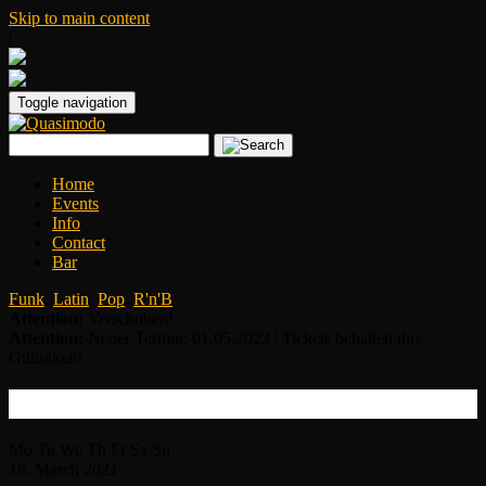
Skip to main content
|
Toggle navigation
Home
Events
Info
Contact
Bar
Funk
,
Latin
,
Pop
,
R'n'B
Attention:
Verschoben!
Attention:
Neuer Termin: 01.05.2022 | Tickets behalten ihre
Gültigkeit!
Shakatak
Mo
Tu
We
Th
Fr
Sa
Su
18.
March
2021