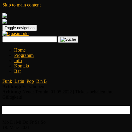
Skip to main content
|
Toggle navigation
Home
Programm
Info
Kontakt
Bar
Funk
,
Latin
,
Pop
,
R'n'B
Achtung:
Verschoben!
Achtung:
Neuer Termin: 01.05.2022 | Tickets behalten ihre
Gültigkeit!
Shakatak
Mo
Di
Mi
Do
Fr
Sa
So
18.
März
2021