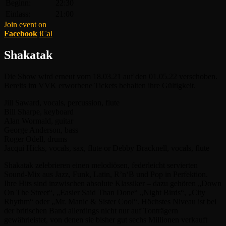
Beginn:
22:30
Einlass:
21:00
Join event on
Facebook
iCal
Shakatak
Die Show wird erneut vom 18.03.21 auf den 01.05.22 verschoben.
Bereits im VVK erworbene Tickets behalten ihre Gültigkeit.
Jill Saward, vocals, percussion, flute
Bill Sharpe, keyboard
Alan Wormald, guitar
George Anderson, bass
Roger Odell, drums
Jacqui Hicks, vocals, sax, flute or Debby Bracknell, vocals, flute
Shakatak zelebrieren einen melodiösen, federleicht servierten
Sound-Mix aus Jazz, Funk, Latin, R’n‘B und Pop in Perfektion.
Ihre Hits sind inzwischen absolute Klassiker – dazu gehören „Down
On The Street“, „Easier Said Than Done“ „Night Birds“, „City
Rhythm“ oder „Mr. Manic & Sister Cool“. Höchstes Niveau ist bei
der britischen Band allerdings nicht nur auf Tonträgern
gewährleistet, von denen sie bisher gut sechs Millionen verkauft