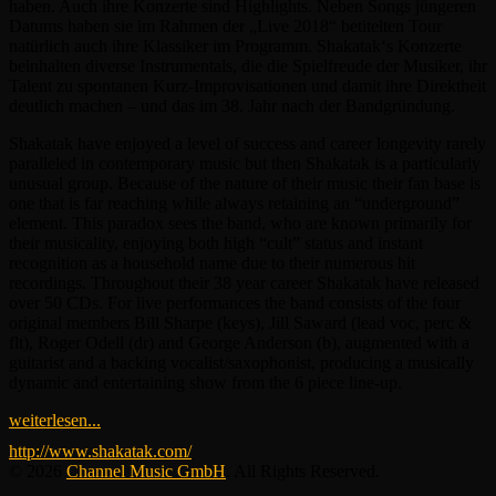
haben. Auch ihre Konzerte sind Highlights. Neben Songs jüngeren
Datums haben sie im Rahmen der „Live 2018“ betitelten Tour
natürlich auch ihre Klassiker im Programm. Shakatak‘s Konzerte
beinhalten diverse Instrumentals, die die Spielfreude der Musiker, ihr
Talent zu spontanen Kurz-Improvisationen und damit ihre Direktheit
deutlich machen – und das im 38. Jahr nach der Bandgründung.
Shakatak have enjoyed a level of success and career longevity rarely
paralleled in contemporary music but then Shakatak is a particularly
unusual group. Because of the nature of their music their fan base is
one that is far reaching while always retaining an “underground”
element. This paradox sees the band, who are known primarily for
their musicality, enjoying both high “cult” status and instant
recognition as a household name due to their numerous hit
recordings. Throughout their 38 year career Shakatak have released
over 50 CDs. For live performances the band consists of the four
original members Bill Sharpe (keys), Jill Saward (lead voc, perc &
flt), Roger Odell (dr) and George Anderson (b), augmented with a
guitarist and a backing vocalist/saxophonist, producing a musically
dynamic and entertaining show from the 6 piece line-up.
weiterlesen...
http://www.shakatak.com/
© 2026
Channel Music GmbH
. All Rights Reserved.