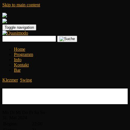
Skip to main content
|
Toggle navigation
Home
Programm
Info
Kontakt
Bar
Klezmer
,
Swing
Ginzburg Dynastie – Jiddish Swing
Orchestra
Mo
Di
Mi
Do
Fr
Sa
So
31.
Mai
2024
Beginn:
22:00