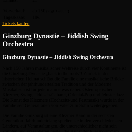
Einlass:
21
Vorverkauf:
ab 15€
(zzgl. Gebühr)
Tageskasse:
18€
Tickets kaufen
Ginzburg Dynastie – Jiddish Swing
Orchestra
Ginzburg Dynastie – Jiddish Swing Orchestra
Nach 150 Jahren musikalischer Weltreise durch vier Kontinente ist
die Ginzburg-Dynastie „back to the roots“! Zurück in der
historischen Heimat schlägt die Familie eine musikalische Brücke
zwischen der jahrhundertealten Tradition und der Moderne.
Musikalisch ist für jedermann etwas dabei: Osteuropäischer
Klezmer, Swing, Jiddisch-Cabaret, Oriental-Pop und feinster Jazz.
Die Kunst des Klezmers (Hochzeits-und Festmusik) wurde in der
Familie seit Generationen von Vater zum Sohn weitergegeben.
Die Familie Ginzburg ist eine Klezmer Band in der sechsten
Generation. Jahrhundertelang spielten sie in den verschiedensten
Ländern, auf Veranstaltungen, die unterschiedlicher nicht sein
könnten und präsentieren heute „die Kunst der Klezmorim“ im